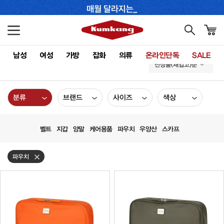
남성
여성
가방
잡화
의류
온라인단독
SALE
신상품(재입고)순
분류
브랜드
사이즈
색상
벨트
지갑
양말
케어용품
파우치
우양산
스카프
파우치