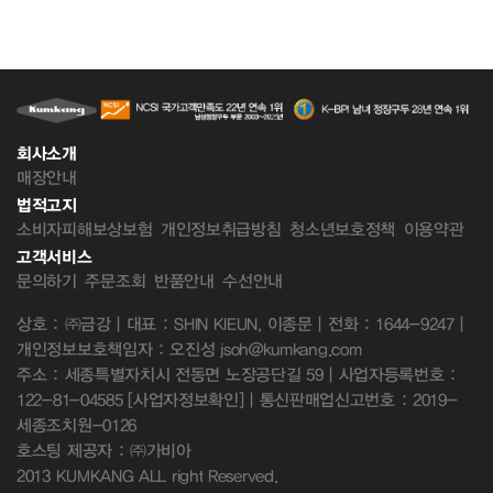
회사소개
매장안내
법적고지
소비자피해보상보험
개인정보취급방침
청소년보호정책
이용약관
고객서비스
문의하기
주문조회
반품안내
수선안내
상호 : ㈜금강 | 대표 : SHIN KIEUN, 이종문 | 전화 : 1644-9247 |
개인정보보호책임자 : 오진성 jsoh@kumkang.com
주소 : 세종특별자치시 전동면 노장공단길 59 | 사업자등록번호 :
122-81-04585
[사업자정보확인]
| 통신판매업신고번호 : 2019-
세종조치원-0126
호스팅 제공자 : ㈜가비아
2013 KUMKANG ALL right Reserved.