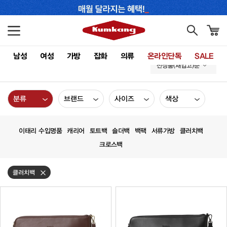
남성
여성
가방
잡화
의류
온라인단독
SALE
신상품(재입고)순
분류
브랜드
사이즈
색상
이태리 수입명품
캐리어
토트백
숄더백
백팩
서류가방
클러치백
크로스백
클러치백