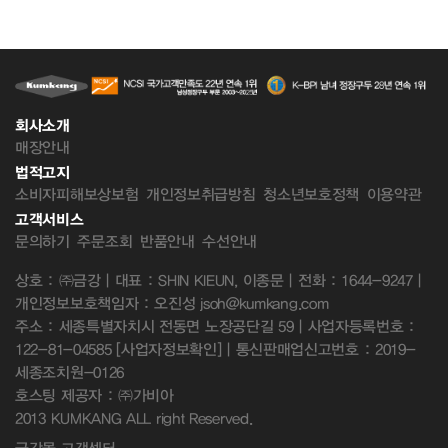
회사소개
매장안내
법적고지
소비자피해보상보험
개인정보취급방침
청소년보호정책
이용약관
고객서비스
문의하기
주문조회
반품안내
수선안내
상호 : ㈜금강 | 대표 : SHIN KIEUN, 이종문 | 전화 : 1644-9247 |
개인정보보호책임자 : 오진성 jsoh@kumkang.com
주소 : 세종특별자치시 전동면 노장공단길 59 | 사업자등록번호 :
122-81-04585
[사업자정보확인]
| 통신판매업신고번호 : 2019-
세종조치원-0126
호스팅 제공자 : ㈜가비아
2013 KUMKANG ALL right Reserved.