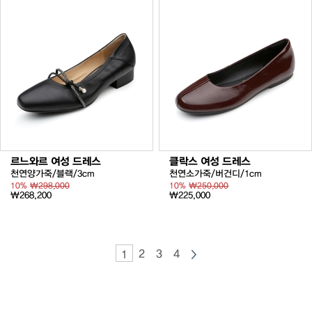
르느와르 여성 드레스
클락스 여성 드레스
천연양가죽/블랙/3cm
천연소가죽/버건디/1cm
10%
₩298,000
10%
₩250,000
₩268,200
₩225,000
2
3
4
1