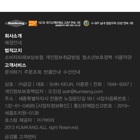
회사소개
매장안내
법적고지
소비자피해보상보험
개인정보취급방침
청소년보호정책
이용약관
고객서비스
문의하기
주문조회
반품안내
수선안내
상호 : ㈜금강 | 대표 : SHIN KIEUN, 이종문 | 전화 : 1644-9247 |
개인정보보호책임자 : 오진성 jsoh@kumkang.com
주소 : 세종특별자치시 전동면 노장공단길 59 | 사업자등록번호 :
122-81-04585
[사업자정보확인]
| 통신판매업신고번호 : 2019-
세종조치원-0126
호스팅 제공자 : ㈜가비아
2013 KUMKANG ALL right Reserved.
금강몰 고객센터