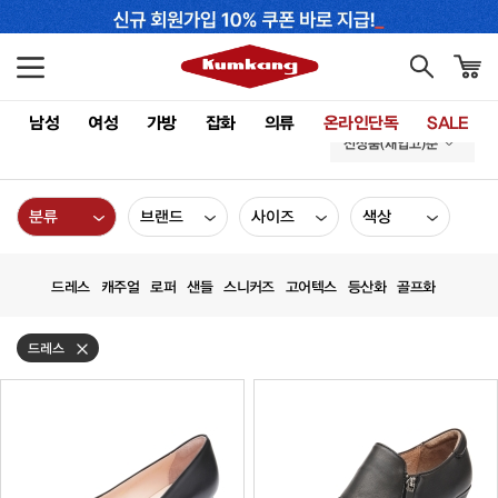
남성
여성
가방
잡화
의류
온라인단독
SALE
신상품(재입고)순
분류
브랜드
사이즈
색상
드레스
캐주얼
로퍼
샌들
스니커즈
고어텍스
등산화
골프화
드레스