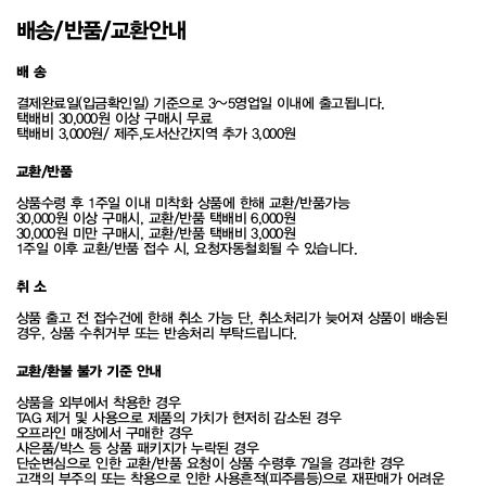
배송/반품/교환안내
배 송
결제완료일(입금확인일) 기준으로 3~5영업일 이내에 출고됩니다.
택배비 30,000원 이상 구매시 무료
택배비 3,000원/ 제주,도서산간지역 추가 3,000원
교환/반품
상품수령 후 1주일 이내 미착화 상품에 한해 교환/반품가능
30,000원 이상 구매시, 교환/반품 택배비 6,000원
30,000원 미만 구매시, 교환/반품 택배비 3,000원
1주일 이후 교환/반품 접수 시, 요청자동철회될 수 있습니다.
취 소
상품 출고 전 접수건에 한해 취소 가능 단, 취소처리가 늦어져 상품이 배송된
경우, 상품 수취거부 또는 반송처리 부탁드립니다.
교환/환불 불가 기준 안내
상품을 외부에서 착용한 경우
TAG 제거 및 사용으로 제품의 가치가 현저히 감소된 경우
오프라인 매장에서 구매한 경우
사은품/박스 등 상품 패키지가 누락된 경우
단순변심으로 인한 교환/반품 요청이 상품 수령후 7일을 경과한 경우
고객의 부주의 또는 착용으로 인한 사용흔적(피주름등)으로 재판매가 어려운