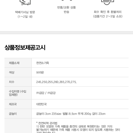
반품/교환 상품
반송
회수 확인 후 환불처리
택배기사님 방문
(검품기간 2~3일 소요)
(1~2일 내)
상품정보제공고시
제품소재
천연소가죽
색상
브라운
치수
245,250,255,260,265,270,275,
수입자명 (수입
㈜금강 / ㈜금강
업체명)
제조국
대한민국
굽높이
굽높이:3cm 235size 발볼:8.5cm 무게:200g 길이:23cm
* 천연피혁 관리법

1) 한번 오염된 가죽 제품을 종전의 상태로 복원한다는 것은 거의 
불가능하기 때문에 가죽 제품 사용시 오염이 되지 않도록 사용하는 것이 
가장 중요합니다.
