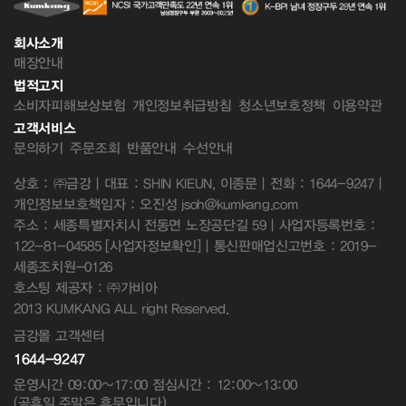
회사소개
매장안내
법적고지
소비자피해보상보험
개인정보취급방침
청소년보호정책
이용약관
고객서비스
문의하기
주문조회
반품안내
수선안내
상호 : ㈜금강 | 대표 : SHIN KIEUN, 이종문 | 전화 : 1644-9247 |
개인정보보호책임자 : 오진성 jsoh@kumkang.com
주소 : 세종특별자치시 전동면 노장공단길 59 | 사업자등록번호 :
122-81-04585
[사업자정보확인]
| 통신판매업신고번호 : 2019-
세종조치원-0126
호스팅 제공자 : ㈜가비아
2013 KUMKANG ALL right Reserved.
금강몰 고객센터
1644-9247
운영시간 09:00~17:00 점심시간 : 12:00~13:00
(공휴일,주말은 휴무입니다)