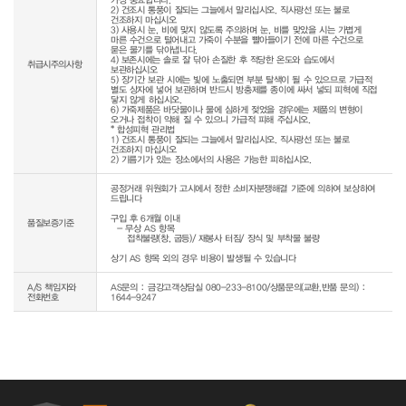
2) 건조시 통풍이 잘되는 그늘에서 말리십시오. 직사광선 또는 불로 
건조하지 마십시오

3) 사용시 눈, 비에 맞지 않도록 주의하며 눈, 비를 맞았을 시는 가볍게 
마른 수건으로 털어내고 가죽이 수분을 빨아들이기 전에 마른 수건으로 
묻은 물기를 닦아냅니다.

4) 보존시에는 솔로 잘 닦아 손질한 후 적당한 온도와 습도에서 
취급시주의사항
보관하십시오

5) 장기간 보관 시에는 빛에 노출되면 부분 탈색이 될 수 있으므로 가급적 
별도 상자에 넣어 보관하며 반드시 방충제를 종이에 싸서 넣되 피혁에 직접 
닿지 않게 하십시오.

6) 가죽제품은 바닷물이나 물에 심하게 젖었을 경우에는 제품의 변형이 
오거나 접착이 약해 질 수 있으니 가급적 피해 주십시오.

* 합성피혁 관리법

1) 건조시 통풍이 잘되는 그늘에서 말리십시오. 직사광선 또는 불로 
건조하지 마십시오

공정거래 위원회가 고시에서 정한 소비자분쟁해결 기준에 의하여 보상하여 
드립니다

구입 후 6개월 이내

품질보증기준
  - 무상 AS 항목 

     접착불량(창, 굽등)/ 재봉사 터짐/ 장식 및 부착물 불량

상기 AS 항목 외의 경우 비용이 발생될 수 있습니다
A/S 책임자와
AS문의 : 금강고객상담실 080-233-8100/상품문의(교환,반품 문의) :
전화번호
1644-9247