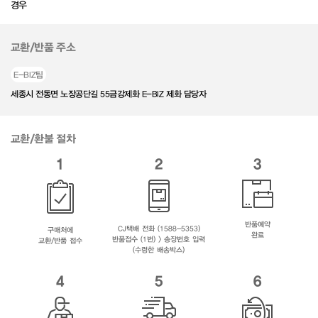
경우
교환/반품 주소
E-BIZ팀
세종시 전동면 노장공단길 55금강제화 E-BIZ 제화 담당자
교환/환불 절차
1
2
3
반품예약
CJ택배 전화 (1588-5353)
구매처에
완료
반품접수 (1번) > 송장번호 입력
교환/반품 접수
(수령한 배송박스)
4
5
6