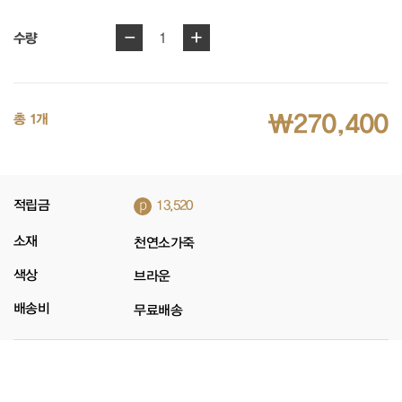
-
+
1
수량
₩270,400
총 1개
p
적립금
13,520
소재
천연소가죽
색상
브라운
배송비
무료배송