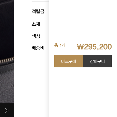
p
적립금
14,760
소재
천연소가죽
색상
블랙
₩295,200
총 1개
배송비
무료배송
바로구매
장바구니