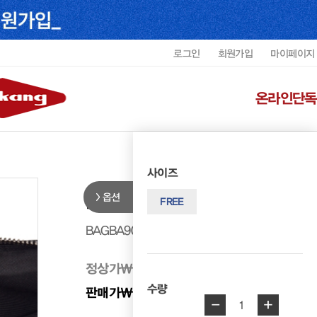
로그인
회원가입
마이페이지
온라인단독
사이즈
옵션
리갈 남성 서류가방 BAGBA9001
FREE
BAGBA9001MREGF1
정상가
₩ 328,000
수량
판매가
₩ 295,200
10%
-
+
1