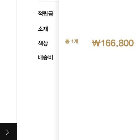
p
적립금
8,340
소재
천연소가죽
₩166,800
총 1개
색상
블랙
배송비
무료배송