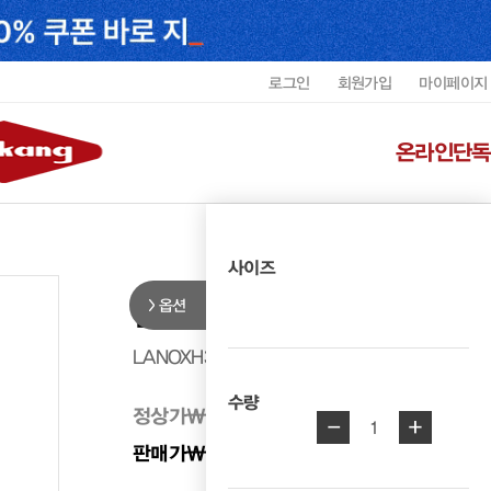
로그인
회원가입
마이페이지
온라인단독
사이즈
옵션
랜드로바 남성 비즈 캐주얼 LANOX
LANOXH3108MF1
수량
정상가
₩ 278,000
-
+
1
판매가
₩ 166,800
40%