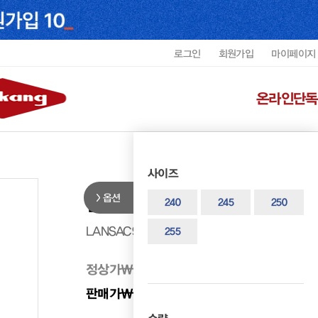
로그인
회원가입
마이페이지
온라인단독
사이즈
옵션
랜드로바 여성 캐주얼 샌들 LANSA
240
245
250
LANSAC9101WG2
255
정상가
₩ 250,000
판매가
₩ 125,000
50%