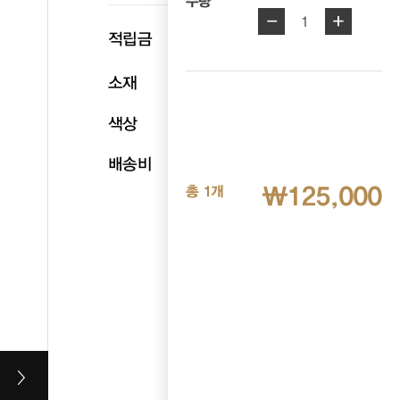
수량
-
+
1
p
적립금
6,250
소재
천연염소가죽
색상
네이비
배송비
무료배송
₩125,000
총 1개