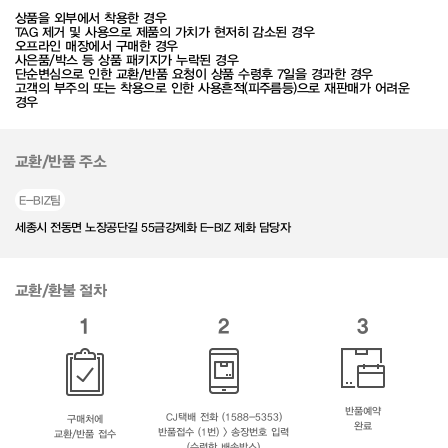
상품을 외부에서 착용한 경우
TAG 제거 및 사용으로 제품의 가치가 현저히 감소된 경우
오프라인 매장에서 구매한 경우
사은품/박스 등 상품 패키지가 누락된 경우
단순변심으로 인한 교환/반품 요청이 상품 수령후 7일을 경과한 경우
고객의 부주의 또는 착용으로 인한 사용흔적(피주름등)으로 재판매가 어려운
경우
교환/반품 주소
E-BIZ팀
세종시 전동면 노장공단길 55금강제화 E-BIZ 제화 담당자
교환/환불 절차
1
2
3
반품예약
CJ택배 전화 (1588-5353)
구매처에
완료
반품접수 (1번) > 송장번호 입력
교환/반품 접수
(수령한 배송박스)