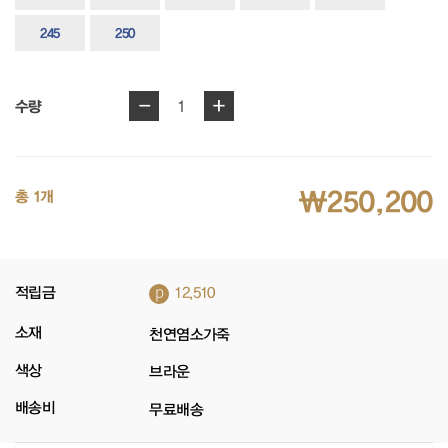
245
250
-
+
1
수량
₩250,200
총 1개
p
적립금
12,510
소재
천연염소가죽
색상
브라운
배송비
무료배송