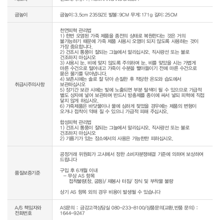
굽높이
굽높이:3.5cm 235SIZE 발볼:9CM 무게:171g 길이:25CM
천연피혁 관리법

1) 한번 오염된 가죽 제품을 종전의 상태로 복원한다는 것은 거의 
불가능하기 때문에 가죽 제품 사용시 오염이 되지 않도록 사용하는 것이 
가장 중요합니다.

2) 건조시 통풍이 잘되는 그늘에서 말리십시오. 직사광선 또는 불로 
건조하지 마십시오

3) 사용시 눈, 비에 맞지 않도록 주의하며 눈, 비를 맞았을 시는 가볍게 
마른 수건으로 털어내고 가죽이 수분을 빨아들이기 전에 마른 수건으로 
묻은 물기를 닦아냅니다.

4) 보존시에는 솔로 잘 닦아 손질한 후 적당한 온도와 습도에서 
취급시주의사항
보관하십시오

5) 장기간 보관 시에는 빛에 노출되면 부분 탈색이 될 수 있으므로 가급적 
별도 상자에 넣어 보관하며 반드시 방충제를 종이에 싸서 넣되 피혁에 직접 
닿지 않게 하십시오.

6) 가죽제품은 바닷물이나 물에 심하게 젖었을 경우에는 제품의 변형이 
오거나 접착이 약해 질 수 있으니 가급적 피해 주십시오.

합성피혁 관리법

1) 건조시 통풍이 잘되는 그늘에서 말리십시오. 직사광선 또는 불로 
건조하지 마십시오

공정거래 위원회가 고시에서 정한 소비자분쟁해결 기준에 의하여 보상하여 
드립니다

구입 후 6개월 이내

품질보증기준
  - 무상 AS 항목 

     접착불량(창, 굽등)/ 재봉사 터짐/ 장식 및 부착물 불량

상기 AS 항목 외의 경우 비용이 발생될 수 있습니다
A/S 책임자와
AS문의 : 금강고객상담실 080-233-8100/상품문의(교환,반품 문의) :
전화번호
1644-9247