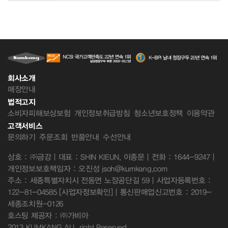
회사소개
매장안내
법적고지
소비자피해보상보험
개인정보취급방침
청소년보호정책
이용약관
고객서비스
문의하기
주문조회
반품안내
수선안내
상호 : ㈜금강 | 대표 : SHIN KIEUN, 이종문 | 전화 : 1644-9247 |
개인정보보호책임자 : 오진성 jsoh@kumkang.com
주소 : 세종특별자치시 전동면 노장공단길 59 | 사업자등록번호 :
122-81-04585
[사업자정보확인]
| 통신판매업신고번호 : 2019-
세종조치원-0126
호스팅 제공자 : ㈜가비아
2013 KUMKANG ALL right Reserved.