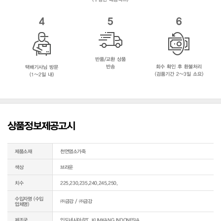
4
5
6
반품/교환 상품
반송
회수 확인 후 환불처리
택배기사님 방문
(검품기간 2~3일 소요)
(1~2일 내)
상품정보제공고시
제품소재
천연염소가죽
색상
브라운
치수
225,230,235,240,245,250,
수입자명 (수입
㈜금강 / ㈜금강
업체명)
제조국
인도네시아/PT. KUMKANG INDONESIA