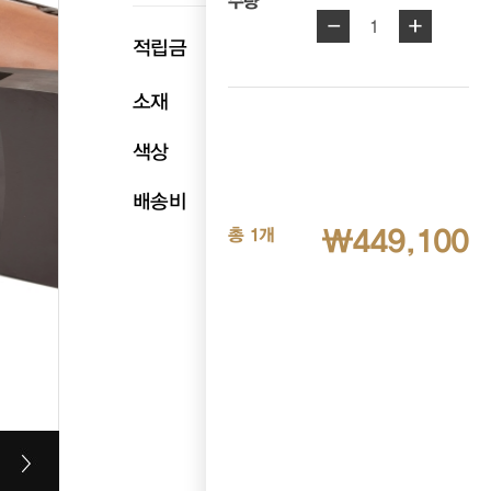
수량
-
+
1
p
적립금
22,455
소재
천연송아지가죽
색상
라이트브라운
배송비
무료배송
₩449,100
총 1개