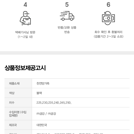
4
5
6
반품/교환 상품
반송
회수 확인 후 환불처리
택배기사님 방문
(검품기간 2~3일 소요)
(1~2일 내)
상품정보제공고시
제품소재
천연양가죽
색상
블랙
치수
225,230,235,240,245,250,
수입자명 (수입
㈜금강 / ㈜금강
업체명)
제조국
대한민국