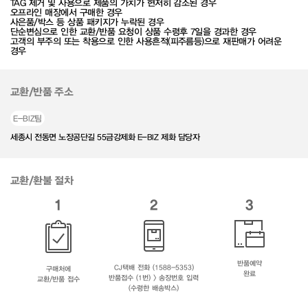
TAG 제거 및 사용으로 제품의 가치가 현저히 감소된 경우
오프라인 매장에서 구매한 경우
사은품/박스 등 상품 패키지가 누락된 경우
단순변심으로 인한 교환/반품 요청이 상품 수령후 7일을 경과한 경우
고객의 부주의 또는 착용으로 인한 사용흔적(피주름등)으로 재판매가 어려운
경우
교환/반품 주소
E-BIZ팀
세종시 전동면 노장공단길 55금강제화 E-BIZ 제화 담당자
교환/환불 절차
1
2
3
반품예약
CJ택배 전화 (1588-5353)
구매처에
완료
반품접수 (1번) > 송장번호 입력
교환/반품 접수
(수령한 배송박스)