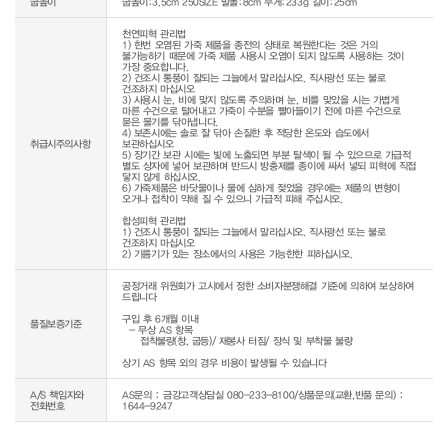
굽높이
굽높이:3.5cm 250SIZE 발볼:8cm 무게:233g 길이:25cm
천연피혁 관리법

1) 한번 오염된 가죽 제품을 종전의 상태로 복원한다는 것은 거의 
불가능하기 때문에 가죽 제품 사용시 오염이 되지 않도록 사용하는 것이 
가장 중요합니다.

2) 건조시 통풍이 잘되는 그늘에서 말리십시오. 직사광선 또는 불로 
건조하지 마십시오

3) 사용시 눈, 비에 맞지 않도록 주의하며 눈, 비를 맞았을 시는 가볍게 
마른 수건으로 털어내고 가죽이 수분을 빨아들이기 전에 마른 수건으로 
묻은 물기를 닦아냅니다.

4) 보존시에는 솔로 잘 닦아 손질한 후 적당한 온도와 습도에서 
취급시주의사항
보관하십시오

5) 장기간 보관 시에는 빛에 노출되면 부분 탈색이 될 수 있으므로 가급적 
별도 상자에 넣어 보관하며 반드시 방충제를 종이에 싸서 넣되 피혁에 직접 
닿지 않게 하십시오.

6) 가죽제품은 바닷물이나 물에 심하게 젖었을 경우에는 제품의 변형이 
오거나 접착이 약해 질 수 있으니 가급적 피해 주십시오.

합성피혁 관리법

1) 건조시 통풍이 잘되는 그늘에서 말리십시오. 직사광선 또는 불로 
건조하지 마십시오

공정거래 위원회가 고시에서 정한 소비자분쟁해결 기준에 의하여 보상하여 
드립니다

구입 후 6개월 이내

품질보증기준
  - 무상 AS 항목 

     접착불량(창, 굽등)/ 재봉사 터짐/ 장식 및 부착물 불량

상기 AS 항목 외의 경우 비용이 발생될 수 있습니다
A/S 책임자와
AS문의 : 금강고객상담실 080-233-8100/상품문의(교환,반품 문의) :
전화번호
1644-9247