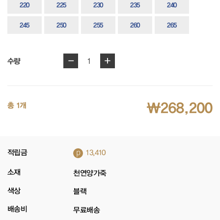
220
225
230
235
240
245
250
255
260
265
-
+
1
수량
₩268,200
총 1개
p
적립금
13,410
소재
천연양가죽
색상
블랙
배송비
무료배송