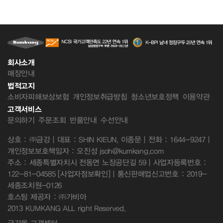
회사소개
매장안내
법적고지
소비자피해보상보험
개인정보취급방침
청소년보호정책
이용약관
고객서비스
문의하기
주문조회
반품안내
수선안내
상호 : ㈜금강 | 대표 : SHIN KIEUN, 이종문 | 전화 : 1644-9247 |
개인정보보호책임자 : 오진성 jsoh@kumkang.com
주소 : 세종특별자치시 전동면 노장공단길 59 | 사업자등록번호 :
122-81-04585
[사업자정보확인]
| 통신판매업신고번호 : 2019-
세종조치원-0126
호스팅 제공자 : ㈜가비아
2013 KUMKANG ALL right Reserved.
금강몰 고객센터