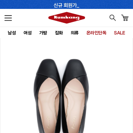
남성
여성
가방
잡화
의류
온라인단독
SALE