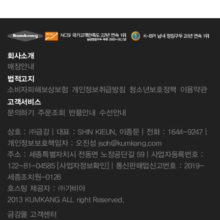
회사소개
매장안내
법적고지
소비자피해보상보험
개인정보취급방침
청소년보호정책
이용약관
고객서비스
문의하기
주문조회
반품안내
수선안내
상호 : ㈜금강 | 대표 : SHIN KIEUN, 이종문 | 전화 : 1644-9247 |
개인정보보호책임자 : 오진성 jsoh@kumkang.com
주소 : 세종특별자치시 전동면 노장공단길 59 | 사업자등록번호 :
122-81-04585
[사업자정보확인]
| 통신판매업신고번호 : 2019-
세종조치원-0126
호스팅 제공자 : ㈜가비아
2013 KUMKANG ALL right Reserved.
금강몰 고객센터