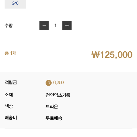
240
-
+
1
수량
₩125,000
총 1개
p
적립금
6,250
소재
천연염소가죽
색상
브라운
배송비
무료배송