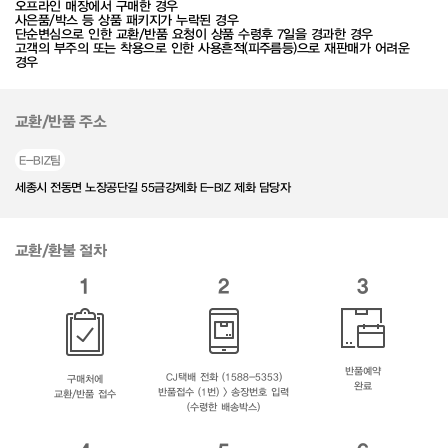
오프라인 매장에서 구매한 경우
사은품/박스 등 상품 패키지가 누락된 경우
단순변심으로 인한 교환/반품 요청이 상품 수령후 7일을 경과한 경우
고객의 부주의 또는 착용으로 인한 사용흔적(피주름등)으로 재판매가 어려운
경우
교환/반품 주소
E-BIZ팀
세종시 전동면 노장공단길 55금강제화 E-BIZ 제화 담당자
교환/환불 절차
1
2
3
반품예약
CJ택배 전화 (1588-5353)
구매처에
완료
반품접수 (1번) > 송장번호 입력
교환/반품 접수
(수령한 배송박스)