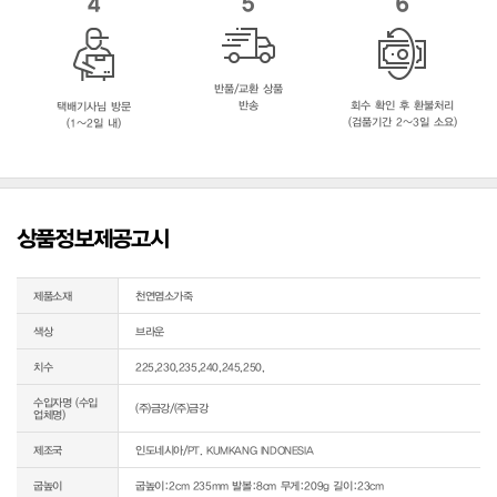
4
5
6
반품/교환 상품
반송
회수 확인 후 환불처리
택배기사님 방문
(검품기간 2~3일 소요)
(1~2일 내)
상품정보제공고시
제품소재
천연염소가죽
색상
브라운
치수
225,230,235,240,245,250,
수입자명 (수입
(주)금강/(주)금강
업체명)
제조국
인도네시아/PT. KUMKANG INDONESIA
굽높이
굽높이:2cm 235mm 발볼:8cm 무게:209g 길이:23cm