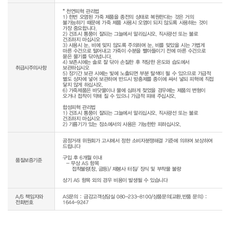
* 천연피혁 관리법

1) 한번 오염된 가죽 제품을 종전의 상태로 복원한다는 것은 거의 
불가능하기 때문에 가죽 제품 사용시 오염이 되지 않도록 사용하는 것이 
가장 중요합니다.

2) 건조시 통풍이 잘되는 그늘에서 말리십시오. 직사광선 또는 불로 
건조하지 마십시오

3) 사용시 눈, 비에 맞지 않도록 주의하며 눈, 비를 맞았을 시는 가볍게 
마른 수건으로 털어내고 가죽이 수분을 빨아들이기 전에 마른 수건으로 
묻은 물기를 닦아냅니다.

4) 보존시에는 솔로 잘 닦아 손질한 후 적당한 온도와 습도에서 
취급시주의사항
보관하십시오

5) 장기간 보관 시에는 빛에 노출되면 부분 탈색이 될 수 있으므로 가급적 
별도 상자에 넣어 보관하며 반드시 방충제를 종이에 싸서 넣되 피혁에 직접 
닿지 않게 하십시오.

6) 가죽제품은 바닷물이나 물에 심하게 젖었을 경우에는 제품의 변형이 
오거나 접착이 약해 질 수 있으니 가급적 피해 주십시오.

합성피혁 관리법

1) 건조시 통풍이 잘되는 그늘에서 말리십시오. 직사광선 또는 불로 
건조하지 마십시오

2) 기름기가 있는 장소에서의 사용은 가능한한 피하십시오.
공정거래 위원회가 고시에서 정한 소비자분쟁해결 기준에 의하여 보상하여 
드립니다

구입 후 6개월 이내

품질보증기준
  - 무상 AS 항목 

     접착불량(창, 굽등)/ 재봉사 터짐/ 장식 및 부착물 불량

상기 AS 항목 외의 경우 비용이 발생될 수 있습니다
A/S 책임자와
AS문의 : 금강고객상담실 080-233-8100/상품문의(교환,반품 문의) :
전화번호
1644-9247