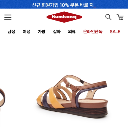
남성
여성
가방
잡화
의류
온라인단독
SALE