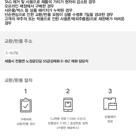
TAG 제거 및 사용으로 제품의 가치가 현저히 감소된 경우
오프라인 매장에서 구매한 경우
사은품/박스 등 상품 패키지가 누락된 경우
단순변심으로 인한 교환/반품 요청이 상품 수령후 7일을 경과한 경우
고객의 부주의 또는 착용으로 인한 사용흔적(피주름등)으로 재판매가 어려운
경우
교환/반품 주소
E-BIZ팀
세종시 전동면 노장공단길 55금강제화 E-BIZ 제화 담당자
교환/환불 절차
1
2
3
반품예약
CJ택배 전화 (1588-5353)
구매처에
완료
반품접수 (1번) > 송장번호 입력
교환/반품 접수
(수령한 배송박스)