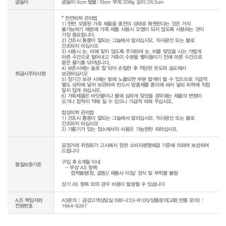
굽높이
굽높이:4cm 발볼:10cm 무게:208g 길이:26.5cm
* 천연피혁 관리법

1) 한번 오염된 가죽 제품을 종전의 상태로 복원한다는 것은 거의 
불가능하기 때문에 가죽 제품 사용시 오염이 되지 않도록 사용하는 것이 
가장 중요합니다.

2) 건조시 통풍이 잘되는 그늘에서 말리십시오. 직사광선 또는 불로 
건조하지 마십시오

3) 사용시 눈, 비에 맞지 않도록 주의하며 눈, 비를 맞았을 시는 가볍게 
마른 수건으로 털어내고 가죽이 수분을 빨아들이기 전에 마른 수건으로 
묻은 물기를 닦아냅니다.

4) 보존시에는 솔로 잘 닦아 손질한 후 적당한 온도와 습도에서 
취급시주의사항
보관하십시오

5) 장기간 보관 시에는 빛에 노출되면 부분 탈색이 될 수 있으므로 가급적 
별도 상자에 넣어 보관하며 반드시 방충제를 종이에 싸서 넣되 피혁에 직접 
닿지 않게 하십시오.

6) 가죽제품은 바닷물이나 물에 심하게 젖었을 경우에는 제품의 변형이 
오거나 접착이 약해 질 수 있으니 가급적 피해 주십시오.

합성피혁 관리법

1) 건조시 통풍이 잘되는 그늘에서 말리십시오. 직사광선 또는 불로 
건조하지 마십시오

2) 기름기가 있는 장소에서의 사용은 가능한한 피하십시오.
공정거래 위원회가 고시에서 정한 소비자분쟁해결 기준에 의하여 보상하여 
드립니다

구입 후 6개월 이내

품질보증기준
  - 무상 AS 항목 

     접착불량(창, 굽등)/ 재봉사 터짐/ 장식 및 부착물 불량

상기 AS 항목 외의 경우 비용이 발생될 수 있습니다
A/S 책임자와
AS문의 : 금강고객상담실 080-233-8100/상품문의(교환,반품 문의) :
전화번호
1644-9247