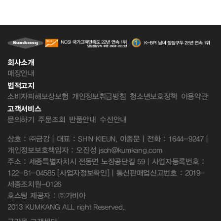
회사소개
매장안내
법적고지
소비자피해보상보험
개인정보취급방침
청소년보호정책
이용약관
고객서비스
문의하기
주문조회
반품안내
수선안내
상호 : ㈜금강 | 대표 : SHIN KIEUN, 이종문 | 전화 : 1644-9247 |
개인정보보호책임자 : 오진성 jsoh@kumkang.com
주소 : 세종특별자치시 전동면 노장공단길 59 | 사업자등록번호 :
122-81-04585
[사업자정보확인]
| 통신판매업신고번호 : 2019-
세종조치원-0126
호스팅 제공자 : ㈜가비아
2013 KUMKANG ALL right Reserved.