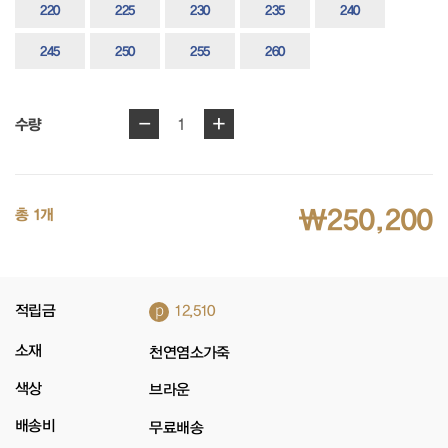
220
225
230
235
240
245
250
255
260
-
+
1
수량
₩250,200
총 1개
p
적립금
12,510
소재
천연염소가죽
색상
브라운
배송비
무료배송