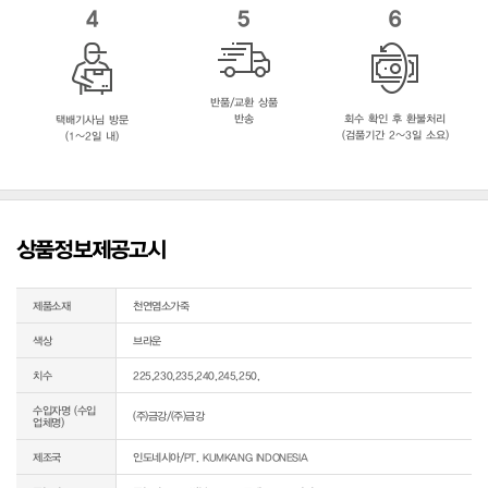
4
5
6
반품/교환 상품
반송
회수 확인 후 환불처리
택배기사님 방문
(검품기간 2~3일 소요)
(1~2일 내)
상품정보제공고시
제품소재
천연염소가죽
색상
브라운
치수
225,230,235,240,245,250,
수입자명 (수입
(주)금강/(주)금강
업체명)
제조국
인도네시아/PT. KUMKANG INDONESIA