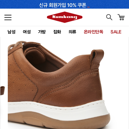
남성
여성
가방
잡화
의류
온라인단독
SALE