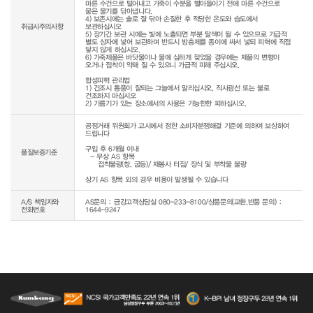
마른 수건으로 털어내고 가죽이 수분을 빨아들이기 전에 마른 수건으로 
묻은 물기를 닦아냅니다.

4) 보존시에는 솔로 잘 닦아 손질한 후 적당한 온도와 습도에서 
취급시주의사항
보관하십시오

5) 장기간 보관 시에는 빛에 노출되면 부분 탈색이 될 수 있으므로 가급적 
별도 상자에 넣어 보관하며 반드시 방충제를 종이에 싸서 넣되 피혁에 직접 
닿지 않게 하십시오.

6) 가죽제품은 바닷물이나 물에 심하게 젖었을 경우에는 제품의 변형이 
오거나 접착이 약해 질 수 있으니 가급적 피해 주십시오.

합성피혁 관리법

1) 건조시 통풍이 잘되는 그늘에서 말리십시오. 직사광선 또는 불로 
건조하지 마십시오

2) 기름기가 있는 장소에서의 사용은 가능한한 피하십시오.
공정거래 위원회가 고시에서 정한 소비자분쟁해결 기준에 의하여 보상하여 
드립니다

구입 후 6개월 이내

품질보증기준
  - 무상 AS 항목 

     접착불량(창, 굽등)/ 재봉사 터짐/ 장식 및 부착물 불량

상기 AS 항목 외의 경우 비용이 발생될 수 있습니다
A/S 책임자와
AS문의 : 금강고객상담실 080-233-8100/상품문의(교환,반품 문의) :
전화번호
1644-9247