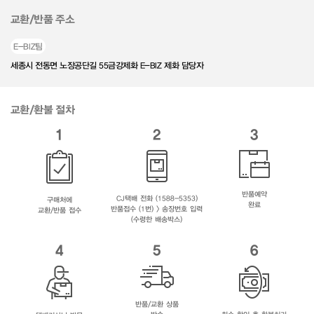
교환/반품 주소
E-BIZ팀
세종시 전동면 노장공단길 55금강제화 E-BIZ 제화 담당자
교환/환불 절차
1
2
3
반품예약
CJ택배 전화 (1588-5353)
구매처에
완료
반품접수 (1번) > 송장번호 입력
교환/반품 접수
(수령한 배송박스)
4
5
6
반품/교환 상품