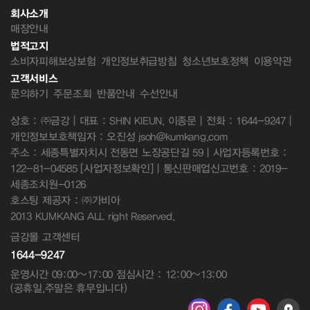
회사소개
매장안내
법적고지
소비자피해보상보험
개인정보취급방침
청소년보호정책
이용약관
고객서비스
문의하기
주문조회
반품안내
수선안내
상호 : ㈜금강 | 대표 : SHIN KIEUN, 이종문 | 전화 : 1644-9247 |
개인정보보호책임자 : 오진성 jsoh@kumkang.com
주소 : 세종특별자치시 전동면 노장공단길 59 | 사업자등록번호 :
122-81-04585
[사업자정보확인]
| 통신판매업신고번호 : 2019-
세종조치원-0126
호스팅 제공자 : ㈜가비아
2013 KUMKANG ALL right Reserved.
금강몰 고객센터
1644-9247
운영시간 09:00~17:00 점심시간 : 12:00~13:00
(공휴일,주말은 휴무입니다)