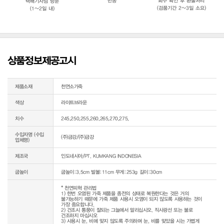
반송
회수 확인 후 환불처리
택배기사님 방문
(검품기간 2~3일 소요)
(1~2일 내)
상품정보제공고시
제품소재
천연소가죽
색상
라이트브라운
치수
245,250,255,260,265,270,275,
수입자명 (수입
(주)금강/(주)금강
업체명)
제조국
인도네시아/PT. KUMKANG INDONESIA
굽높이
굽높이:3.5cm 발볼:11cm 무게:253g 길이:30cm
* 천연피혁 관리법

1) 한번 오염된 가죽 제품을 종전의 상태로 복원한다는 것은 거의 
불가능하기 때문에 가죽 제품 사용시 오염이 되지 않도록 사용하는 것이 
가장 중요합니다.

2) 건조시 통풍이 잘되는 그늘에서 말리십시오. 직사광선 또는 불로 
건조하지 마십시오

3) 사용시 눈, 비에 맞지 않도록 주의하며 눈, 비를 맞았을 시는 가볍게 