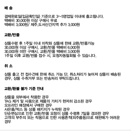
배 송
결제완료일(입금확인일) 기준으로 3~5영업일 이내에 출고됩니다.
택배비 30,000원 이상 구매시 무료
택배비 3,000원/ 제주,도서산간지역 추가 3,000원
교환/반품
상품수령 후 1주일 이내 미착화 상품에 한해 교환/반품가능
30,000원 이상 구매시, 교환/반품 택배비 6,000원
30,000원 미만 구매시, 교환/반품 택배비 3,000원
1주일 이후 교환/반품 접수 시, 요청자동철회될 수 있습니다.
취 소
상품 출고 전 접수건에 한해 취소 가능 단, 취소처리가 늦어져 상품이 배송된
경우, 상품 수취거부 또는 반송처리 부탁드립니다.
교환/환불 불가 기준 안내
상품을 외부에서 착용한 경우
TAG 제거 및 사용으로 제품의 가치가 현저히 감소된 경우
오프라인 매장에서 구매한 경우
사은품/박스 등 상품 패키지가 누락된 경우
단순변심으로 인한 교환/반품 요청이 상품 수령후 7일을 경과한 경우
고객의 부주의 또는 착용으로 인한 사용흔적(피주름등)으로 재판매가 어려운
경우