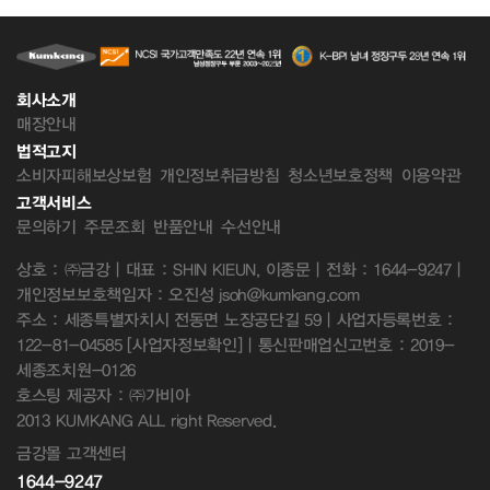
회사소개
매장안내
법적고지
소비자피해보상보험
개인정보취급방침
청소년보호정책
이용약관
고객서비스
문의하기
주문조회
반품안내
수선안내
상호 : ㈜금강 | 대표 : SHIN KIEUN, 이종문 | 전화 : 1644-9247 |
개인정보보호책임자 : 오진성 jsoh@kumkang.com
주소 : 세종특별자치시 전동면 노장공단길 59 | 사업자등록번호 :
122-81-04585
[사업자정보확인]
| 통신판매업신고번호 : 2019-
세종조치원-0126
호스팅 제공자 : ㈜가비아
2013 KUMKANG ALL right Reserved.
금강몰 고객센터
1644-9247