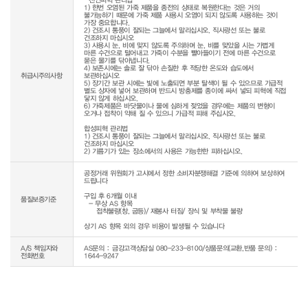
1) 한번 오염된 가죽 제품을 종전의 상태로 복원한다는 것은 거의 
불가능하기 때문에 가죽 제품 사용시 오염이 되지 않도록 사용하는 것이 
가장 중요합니다.

2) 건조시 통풍이 잘되는 그늘에서 말리십시오. 직사광선 또는 불로 
건조하지 마십시오

3) 사용시 눈, 비에 맞지 않도록 주의하며 눈, 비를 맞았을 시는 가볍게 
마른 수건으로 털어내고 가죽이 수분을 빨아들이기 전에 마른 수건으로 
묻은 물기를 닦아냅니다.

4) 보존시에는 솔로 잘 닦아 손질한 후 적당한 온도와 습도에서 
취급시주의사항
보관하십시오

5) 장기간 보관 시에는 빛에 노출되면 부분 탈색이 될 수 있으므로 가급적 
별도 상자에 넣어 보관하며 반드시 방충제를 종이에 싸서 넣되 피혁에 직접 
닿지 않게 하십시오.

6) 가죽제품은 바닷물이나 물에 심하게 젖었을 경우에는 제품의 변형이 
오거나 접착이 약해 질 수 있으니 가급적 피해 주십시오.

합성피혁 관리법

1) 건조시 통풍이 잘되는 그늘에서 말리십시오. 직사광선 또는 불로 
건조하지 마십시오

2) 기름기가 있는 장소에서의 사용은 가능한한 피하십시오.
공정거래 위원회가 고시에서 정한 소비자분쟁해결 기준에 의하여 보상하여 
드립니다

구입 후 6개월 이내

품질보증기준
  - 무상 AS 항목 

     접착불량(창, 굽등)/ 재봉사 터짐/ 장식 및 부착물 불량

상기 AS 항목 외의 경우 비용이 발생될 수 있습니다
A/S 책임자와
AS문의 : 금강고객상담실 080-233-8100/상품문의(교환,반품 문의) :
전화번호
1644-9247