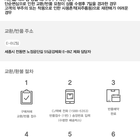
단순변심으로 인한 교환/반품 요청이 상품 수령후 7일을 경과한 경우
고객의 부주의 또는 착용으로 인한 사용흔적(피주름등)으로 재판매가 어려운
경우
교환/반품 주소
E-BIZ팀
세종시 전동면 노장공단길 55금강제화 E-BIZ 제화 담당자
교환/환불 절차
1
2
3
반품예약
CJ택배 전화 (1588-5353)
구매처에
완료
반품접수 (1번) > 송장번호 입력
교환/반품 접수
(수령한 배송박스)
4
5
6