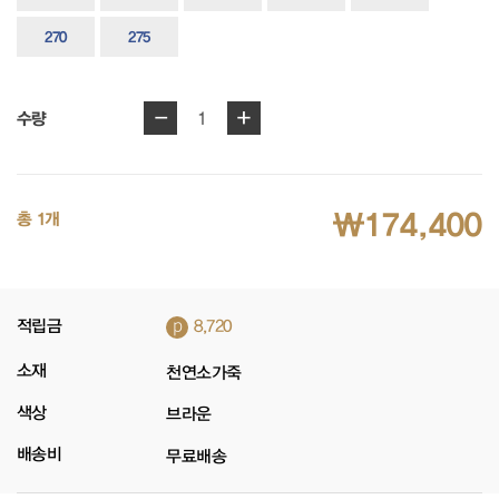
270
275
-
+
1
수량
₩174,400
총 1개
p
적립금
8,720
소재
천연소가죽
색상
브라운
배송비
무료배송