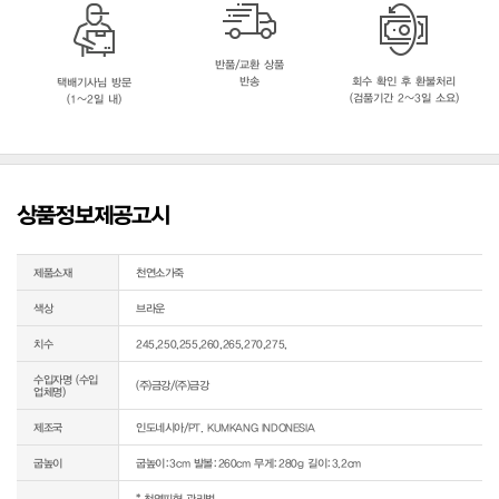
반품/교환 상품
반송
회수 확인 후 환불처리
택배기사님 방문
(검품기간 2~3일 소요)
(1~2일 내)
상품정보제공고시
제품소재
천연소가죽
색상
브라운
치수
245,250,255,260,265,270,275,
수입자명 (수입
(주)금강/(주)금강
업체명)
제조국
인도네시아/PT. KUMKANG INDONESIA
굽높이
굽높이:3cm 발볼:260cm 무게:280g 길이:3.2cm
* 천연피혁 관리법
