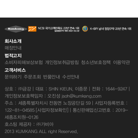
회사소개
매장안내
법적고지
소비자피해보상보험
개인정보취급방침
청소년보호정책
이용약관
고객서비스
문의하기
주문조회
반품안내
수선안내
상호 : ㈜금강 | 대표 : SHIN KIEUN, 이종문 | 전화 : 1644-9247 |
개인정보보호책임자 : 오진성 jsoh@kumkang.com
주소 : 세종특별자치시 전동면 노장공단길 59 | 사업자등록번호 :
122-81-04585
[사업자정보확인]
| 통신판매업신고번호 : 2019-
세종조치원-0126
호스팅 제공자 : ㈜가비아
2013 KUMKANG ALL right Reserved.