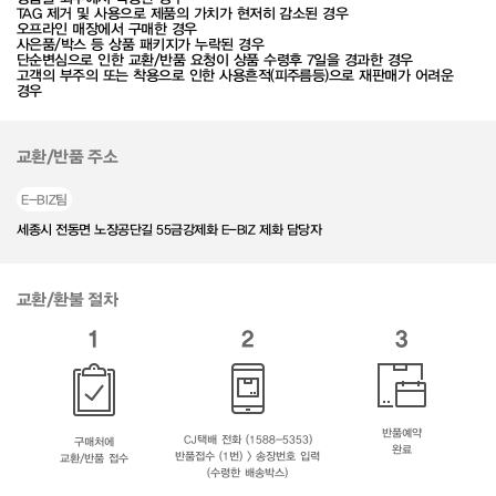
TAG 제거 및 사용으로 제품의 가치가 현저히 감소된 경우
오프라인 매장에서 구매한 경우
사은품/박스 등 상품 패키지가 누락된 경우
단순변심으로 인한 교환/반품 요청이 상품 수령후 7일을 경과한 경우
고객의 부주의 또는 착용으로 인한 사용흔적(피주름등)으로 재판매가 어려운
경우
교환/반품 주소
E-BIZ팀
세종시 전동면 노장공단길 55금강제화 E-BIZ 제화 담당자
교환/환불 절차
1
2
3
반품예약
CJ택배 전화 (1588-5353)
구매처에
완료
반품접수 (1번) > 송장번호 입력
교환/반품 접수
(수령한 배송박스)