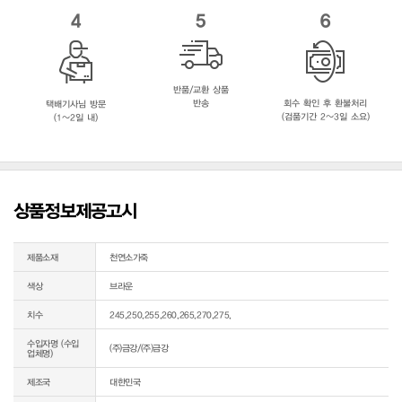
4
5
6
반품/교환 상품
반송
회수 확인 후 환불처리
택배기사님 방문
(검품기간 2~3일 소요)
(1~2일 내)
상품정보제공고시
제품소재
천연소가죽
색상
브라운
치수
245,250,255,260,265,270,275,
수입자명 (수입
(주)금강/(주)금강
업체명)
제조국
대한민국