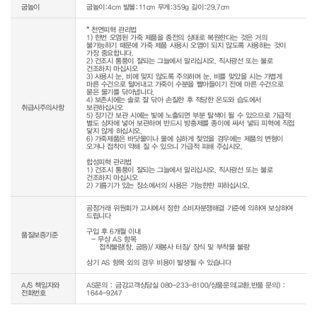
굽높이
굽높이:4cm 발볼:11cm 무게:359g 길이:29.7cm
* 천연피혁 관리법

1) 한번 오염된 가죽 제품을 종전의 상태로 복원한다는 것은 거의 
불가능하기 때문에 가죽 제품 사용시 오염이 되지 않도록 사용하는 것이 
가장 중요합니다.

2) 건조시 통풍이 잘되는 그늘에서 말리십시오. 직사광선 또는 불로 
건조하지 마십시오

3) 사용시 눈, 비에 맞지 않도록 주의하며 눈, 비를 맞았을 시는 가볍게 
마른 수건으로 털어내고 가죽이 수분을 빨아들이기 전에 마른 수건으로 
묻은 물기를 닦아냅니다.

4) 보존시에는 솔로 잘 닦아 손질한 후 적당한 온도와 습도에서 
취급시주의사항
보관하십시오

5) 장기간 보관 시에는 빛에 노출되면 부분 탈색이 될 수 있으므로 가급적 
별도 상자에 넣어 보관하며 반드시 방충제를 종이에 싸서 넣되 피혁에 직접 
닿지 않게 하십시오.

6) 가죽제품은 바닷물이나 물에 심하게 젖었을 경우에는 제품의 변형이 
오거나 접착이 약해 질 수 있으니 가급적 피해 주십시오.

합성피혁 관리법

1) 건조시 통풍이 잘되는 그늘에서 말리십시오. 직사광선 또는 불로 
건조하지 마십시오

2) 기름기가 있는 장소에서의 사용은 가능한한 피하십시오.
공정거래 위원회가 고시에서 정한 소비자분쟁해결 기준에 의하여 보상하여 
드립니다

구입 후 6개월 이내

품질보증기준
  - 무상 AS 항목 

     접착불량(창, 굽등)/ 재봉사 터짐/ 장식 및 부착물 불량

상기 AS 항목 외의 경우 비용이 발생될 수 있습니다
A/S 책임자와
AS문의 : 금강고객상담실 080-233-8100/상품문의(교환,반품 문의) :
전화번호
1644-9247