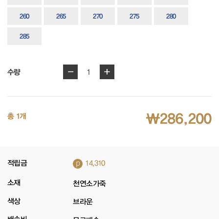
260
265
270
275
280
285
-
+
1
수량
₩286,200
총 1개
p
적립금
14,310
소재
천연소가죽
색상
브라운