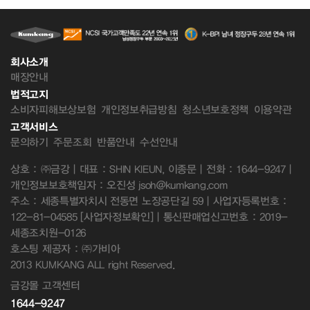
회사소개
매장안내
법적고지
소비자피해보상보험
개인정보취급방침
청소년보호정책
이용약관
고객서비스
문의하기
주문조회
반품안내
수선안내
상호 : ㈜금강 | 대표 : SHIN KIEUN, 이종문 | 전화 : 1644-9247 |
개인정보보호책임자 : 오진성 jsoh@kumkang.com
주소 : 세종특별자치시 전동면 노장공단길 59 | 사업자등록번호 :
122-81-04585
[사업자정보확인]
| 통신판매업신고번호 : 2019-
세종조치원-0126
호스팅 제공자 : ㈜가비아
2013 KUMKANG ALL right Reserved.
금강몰 고객센터
1644-9247