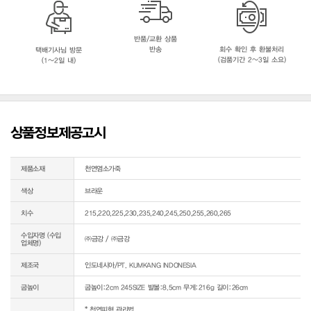
반품/교환 상품
반송
회수 확인 후 환불처리
택배기사님 방문
(검품기간 2~3일 소요)
(1~2일 내)
상품정보제공고시
제품소재
천연염소가죽
색상
브라운
치수
215,220,225,230,235,240,245,250,255,260,265
수입자명 (수입
㈜금강 / ㈜금강
업체명)
제조국
인도네시아/PT. KUMKANG INDONESIA
굽높이
굽높이:2cm 245SIZE 발볼:8.5cm 무게:216g 길이:26cm
* 천연피혁 관리법
