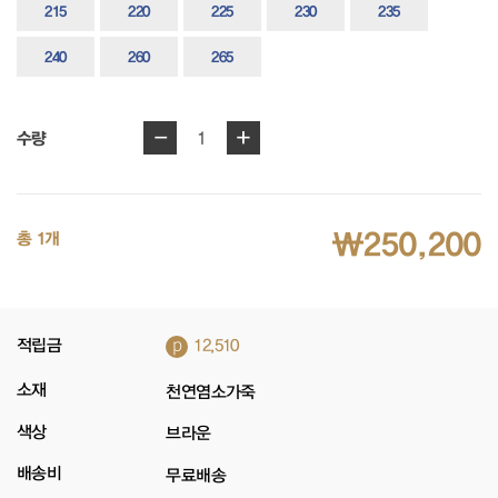
215
220
225
230
235
240
260
265
-
+
1
수량
₩250,200
총 1개
p
적립금
12,510
소재
천연염소가죽
색상
브라운
배송비
무료배송