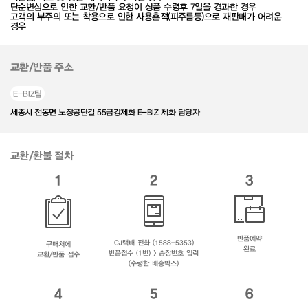
단순변심으로 인한 교환/반품 요청이 상품 수령후 7일을 경과한 경우
고객의 부주의 또는 착용으로 인한 사용흔적(피주름등)으로 재판매가 어려운
경우
교환/반품 주소
E-BIZ팀
세종시 전동면 노장공단길 55금강제화 E-BIZ 제화 담당자
교환/환불 절차
1
2
3
반품예약
CJ택배 전화 (1588-5353)
구매처에
완료
반품접수 (1번) > 송장번호 입력
교환/반품 접수
(수령한 배송박스)
4
5
6