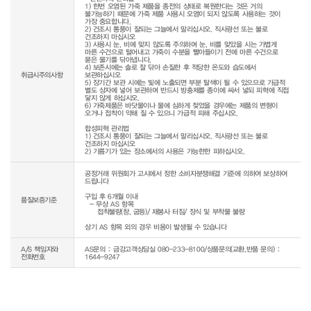
1) 한번 오염된 가죽 제품을 종전의 상태로 복원한다는 것은 거의 
불가능하기 때문에 가죽 제품 사용시 오염이 되지 않도록 사용하는 것이 
가장 중요합니다.

2) 건조시 통풍이 잘되는 그늘에서 말리십시오. 직사광선 또는 불로 
건조하지 마십시오

3) 사용시 눈, 비에 맞지 않도록 주의하며 눈, 비를 맞았을 시는 가볍게 
마른 수건으로 털어내고 가죽이 수분을 빨아들이기 전에 마른 수건으로 
묻은 물기를 닦아냅니다.

4) 보존시에는 솔로 잘 닦아 손질한 후 적당한 온도와 습도에서 
취급시주의사항
보관하십시오

5) 장기간 보관 시에는 빛에 노출되면 부분 탈색이 될 수 있으므로 가급적 
별도 상자에 넣어 보관하며 반드시 방충제를 종이에 싸서 넣되 피혁에 직접 
닿지 않게 하십시오.

6) 가죽제품은 바닷물이나 물에 심하게 젖었을 경우에는 제품의 변형이 
오거나 접착이 약해 질 수 있으니 가급적 피해 주십시오.

합성피혁 관리법

1) 건조시 통풍이 잘되는 그늘에서 말리십시오. 직사광선 또는 불로 
건조하지 마십시오

공정거래 위원회가 고시에서 정한 소비자분쟁해결 기준에 의하여 보상하여 
드립니다

구입 후 6개월 이내

품질보증기준
  - 무상 AS 항목 

     접착불량(창, 굽등)/ 재봉사 터짐/ 장식 및 부착물 불량

상기 AS 항목 외의 경우 비용이 발생될 수 있습니다
A/S 책임자와
AS문의 : 금강고객상담실 080-233-8100/상품문의(교환,반품 문의) :
전화번호
1644-9247