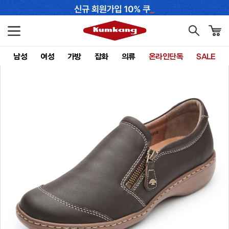
남성
여성
가방
잡화
의류
온라인단독
SALE