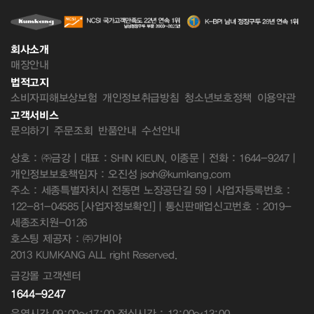
회사소개
매장안내
법적고지
소비자피해보상보험
개인정보취급방침
청소년보호정책
이용약관
고객서비스
문의하기
주문조회
반품안내
수선안내
상호 : ㈜금강 | 대표 : SHIN KIEUN, 이종문 | 전화 : 1644-9247 |
개인정보보호책임자 : 오진성 jsoh@kumkang.com
주소 : 세종특별자치시 전동면 노장공단길 59 | 사업자등록번호 :
122-81-04585
[사업자정보확인]
| 통신판매업신고번호 : 2019-
세종조치원-0126
호스팅 제공자 : ㈜가비아
2013 KUMKANG ALL right Reserved.
금강몰 고객센터
1644-9247
운영시간 09:00~17:00 점심시간 : 12:00~13:00