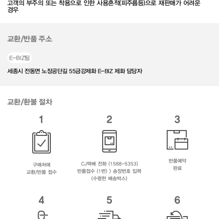
고객의 부주의 또는 착용으로 인한 사용흔적(피주름등)으로 재판매가 어려운
경우
교환/반품 주소
E-BIZ팀
세종시 전동면 노장공단길 55금강제화 E-BIZ 제화 담당자
교환/환불 절차
1
2
3
반품예약
CJ택배 전화 (1588-5353)
구매처에
완료
반품접수 (1번) > 송장번호 입력
교환/반품 접수
(수령한 배송박스)
4
5
6