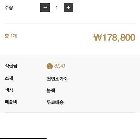
-
+
1
수량
₩178,800
총 1개
p
적립금
8,940
소재
천연소가죽
색상
블랙
배송비
무료배송