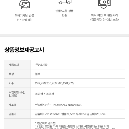
반품/교환 상품
반송
회수 확인 후 환불처리
택배기사님 방문
(검품기간 2~3일 소요)
(1~2일 내)
상품정보제공고시
제품소재
천연소가죽
색상
블랙
치수
245,250,255,260,265,270,275,
수입자명 (수입
㈜금강 / ㈜금강
업체명)
제조국
인도네시아/PT. KUMKANG INDONESIA
굽높이
굽높이:3cm 235SIZE 발볼:9.5cm 무게:228g 길이:25.3cm
* 천연피혁 관리법

1) 한번 오염된 가죽 제품을 종전의 상태로 복원한다는 것은 거의 