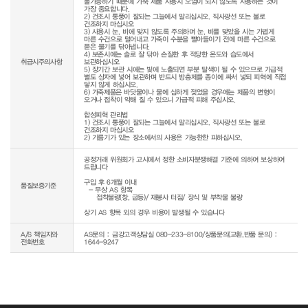
불가능하기 때문에 가죽 제품 사용시 오염이 되지 않도록 사용하는 것이 
가장 중요합니다.

2) 건조시 통풍이 잘되는 그늘에서 말리십시오. 직사광선 또는 불로 
건조하지 마십시오

3) 사용시 눈, 비에 맞지 않도록 주의하며 눈, 비를 맞았을 시는 가볍게 
마른 수건으로 털어내고 가죽이 수분을 빨아들이기 전에 마른 수건으로 
묻은 물기를 닦아냅니다.

4) 보존시에는 솔로 잘 닦아 손질한 후 적당한 온도와 습도에서 
취급시주의사항
보관하십시오

5) 장기간 보관 시에는 빛에 노출되면 부분 탈색이 될 수 있으므로 가급적 
별도 상자에 넣어 보관하며 반드시 방충제를 종이에 싸서 넣되 피혁에 직접 
닿지 않게 하십시오.

6) 가죽제품은 바닷물이나 물에 심하게 젖었을 경우에는 제품의 변형이 
오거나 접착이 약해 질 수 있으니 가급적 피해 주십시오.

합성피혁 관리법

1) 건조시 통풍이 잘되는 그늘에서 말리십시오. 직사광선 또는 불로 
건조하지 마십시오

공정거래 위원회가 고시에서 정한 소비자분쟁해결 기준에 의하여 보상하여 
드립니다

구입 후 6개월 이내

품질보증기준
  - 무상 AS 항목 

     접착불량(창, 굽등)/ 재봉사 터짐/ 장식 및 부착물 불량

상기 AS 항목 외의 경우 비용이 발생될 수 있습니다
A/S 책임자와
AS문의 : 금강고객상담실 080-233-8100/상품문의(교환,반품 문의) :
전화번호
1644-9247