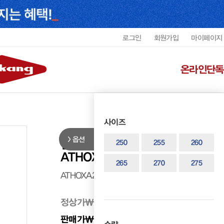
로그인
회원가입
마이페이지
온라인단독
사이즈
옵션
랜드마스터 남성 논슬립 중등산화
250
255
260
ATHOXA2938MLANE1
265
270
275
ATHOXA2938MLANE1
정상가
₩ 258,000
판매가
₩ 154,800
40%