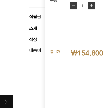
수량
-
+
1
p
적립금
7,740
소재
합성가죽
색상
블랙
배송비
무료배송
₩154,800
총 1개