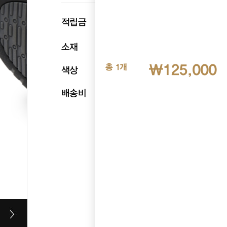
p
적립금
6,250
소재
천연소가죽
₩125,000
총 1개
색상
네이비
배송비
무료배송