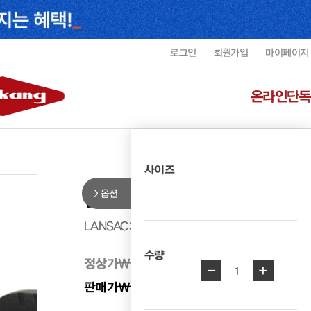
로그인
회원가입
마이페이지
온라인단독
사이즈
옵션
랜드로바 남성 사선 샌들 LANSAC
LANSAC3503MF2
수량
정상가
₩ 250,000
-
+
1
판매가
₩ 125,000
50%