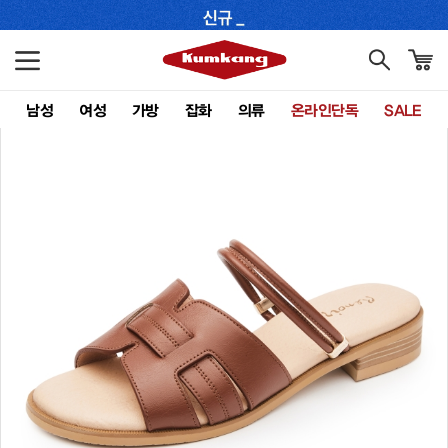
남성
여성
가방
잡화
의류
온라인단독
SALE