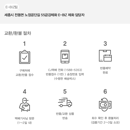
E-BIZ팀
세종시 전동면 노장공단길 55금강제화 E-BIZ 제화 담당자
교환/환불 절차
1
2
3
반품예약
CJ택배 전화 (1588-5353)
구매처에
완료
반품접수 (1번) > 송장번호 입력
교환/반품 접수
(수령한 배송박스)
4
5
6
반품/교환 상품
반송
회수 확인 후 환불처리
택배기사님 방문
(검품기간 2~3일 소요)
(1~2일 내)