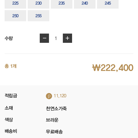
225
230
235
240
245
250
255
-
+
1
수량
₩222,400
총 1개
p
적립금
11,120
소재
천연소가죽
색상
브라운
배송비
무료배송