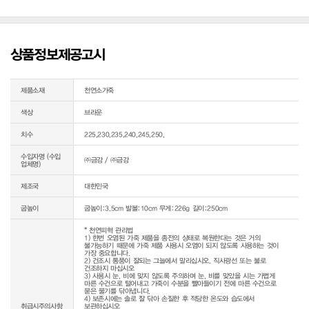
상품정보제공고시
제품소재
천연소가죽
색상
브라운
치수
225,230,235,240,245,250,
수입자명 (수입
㈜금강 / ㈜금강
업체명)
제조국
대한민국
굽높이
굽높이:3.5cm 발볼:10cm 무게:226g 길이:250cm
* 천연피혁 관리법

1) 한번 오염된 가죽 제품을 종전의 상태로 복원한다는 것은 거의 
불가능하기 때문에 가죽 제품 사용시 오염이 되지 않도록 사용하는 것이 
가장 중요합니다.

2) 건조시 통풍이 잘되는 그늘에서 말리십시오. 직사광선 또는 불로 
건조하지 마십시오

3) 사용시 눈, 비에 맞지 않도록 주의하며 눈, 비를 맞았을 시는 가볍게 
마른 수건으로 털어내고 가죽이 수분을 빨아들이기 전에 마른 수건으로 
묻은 물기를 닦아냅니다.

4) 보존시에는 솔로 잘 닦아 손질한 후 적당한 온도와 습도에서 
취급시주의사항
보관하십시오
