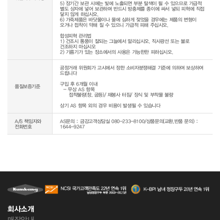
5) 장기간 보관 시에는 빛에 노출되면 부분 탈색이 될 수 있으므로 가급적 
별도 상자에 넣어 보관하며 반드시 방충제를 종이에 싸서 넣되 피혁에 직접 
닿지 않게 하십시오.

6) 가죽제품은 바닷물이나 물에 심하게 젖었을 경우에는 제품의 변형이 
오거나 접착이 약해 질 수 있으니 가급적 피해 주십시오.

합성피혁 관리법

1) 건조시 통풍이 잘되는 그늘에서 말리십시오. 직사광선 또는 불로 
건조하지 마십시오

공정거래 위원회가 고시에서 정한 소비자분쟁해결 기준에 의하여 보상하여 
드립니다

구입 후 6개월 이내

품질보증기준
  - 무상 AS 항목 

     접착불량(창, 굽등)/ 재봉사 터짐/ 장식 및 부착물 불량

상기 AS 항목 외의 경우 비용이 발생될 수 있습니다
A/S 책임자와
AS문의 : 금강고객상담실 080-233-8100/상품문의(교환,반품 문의) :
전화번호
1644-9247
회사소개
매장안내