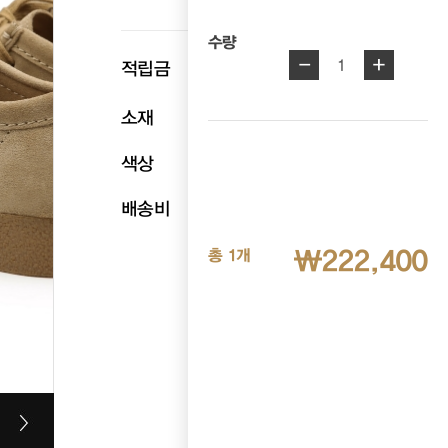
수량
-
+
p
1
적립금
11,120
소재
천연소가죽
색상
다크샌드
배송비
무료배송
₩222,400
총 1개