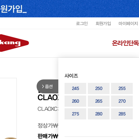
로그인
회원가입
마이페이지
온라인단독
사이즈
옵션
클락스 남성 왈라비 EVO 캐주얼
245
250
255
CLAOXC3635MF3
260
265
270
CLAOXC3635MF3
275
280
285
정상가
₩ 278,000
판매가
₩ 222,400
20%