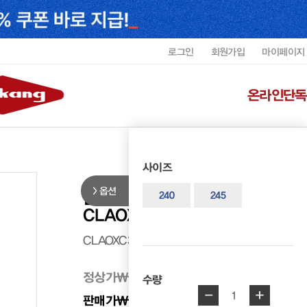
로그인
회원가입
마이페이지
온라인단독
사이즈
옵션
클락스 여성 왈라비 EVO 캐주얼
240
245
CLAOXC3635WF6
CLAOXC3635WF6
정상가
₩ 278,000
수량
-
+
1
판매가
₩ 222,400
20%