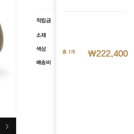
p
적립금
11,120
소재
천연소가죽
색상
카키
₩222,400
총 1개
배송비
무료배송