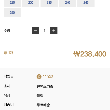
225
230
235
240
245
250
-
+
1
수량
₩238,400
총 1개
p
적립금
11,920
소재
천연소가죽
색상
블랙
배송비
무료배송