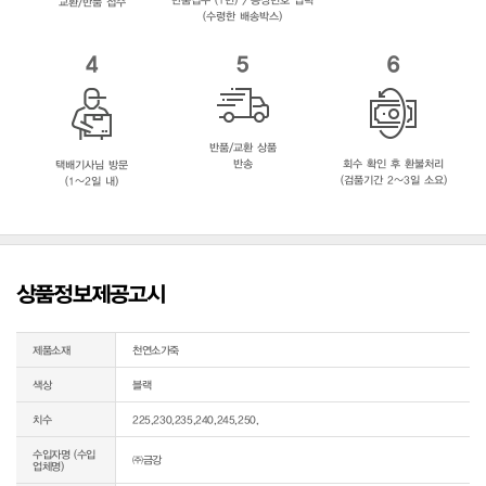
교환/반품 접수
(수령한 배송박스)
4
5
6
반품/교환 상품
반송
회수 확인 후 환불처리
택배기사님 방문
(검품기간 2~3일 소요)
(1~2일 내)
상품정보제공고시
제품소재
천연소가죽
색상
블랙
치수
225,230,235,240,245,250,
수입자명 (수입
㈜금강
업체명)