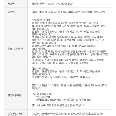
제조국
인도네시아/PT. KUMKANG INDONESIA
굽높이
굽높이:3cm 측정사이즈: 235mm 발볼:8.5cm 무게:219g 길이:24cm
* 천연피혁 관리법

1) 한번 오염된 가죽 제품을 종전의 상태로 복원한다는 것은 거의 
불가능하기 때문에 가죽 제품 사용시 오염이 되지 않도록 사용하는 것이 
가장 중요합니다.

2) 건조시 통풍이 잘되는 그늘에서 말리십시오. 직사광선 또는 불로 
건조하지 마십시오.

3) 사용시 눈, 비에 맞지 않도록 주의하며 눈, 비를 맞았을 시는 가볍게 
마른 수건으로 털어내고 가죽이 수분을 빨아들이기 전에 마른 수건으로 
묻은 물기를 닦아냅니다.

4) 보존시에는 솔로 잘 닦아 손질한 후 적당한 온도와 습도에서 
취급시주의사항
보관하십시오.

5) 장기간 보관 시에는 빛에 노출되면 부분 탈색이 될 수 있으므로 가급적 
별도 상자에 넣어 보관하며 반드시 방충제를 종이에 싸서 넣되 피혁에 직접 
닿지 않게 하십시오.

6) 가죽제품은 바닷물이나 물에 심하게 젖었을 경우에는 제품의 변형이 
오거나 접착이 약해 질 수 있으니 가급적 피해 주십시오.

합성피혁 관리법

1) 건조시 통풍이 잘되는 그늘에서 말리십시오. 직사광선 또는 불로 
건조하지 마십시오.

2) 기름기가 있는 장소에서의 사용은 가능한한 피하십시오.
공정거래 위원회가 고시에서 정한 소비자분쟁해결 기준에 의하여 보상하여 
드립니다.

구입 후 6개월 이내

품질보증기준
  - 무상 AS 항목 

     접착불량(창, 굽등)/ 재봉사 터짐/ 장식 및 부착물 불량

상기 AS 항목 외의 경우 비용이 발생될 수 있습니다.
A/S 책임자와
AS문의 : 금강고객상담실 080-233-8100/상품문의(교환,반품 문의) :