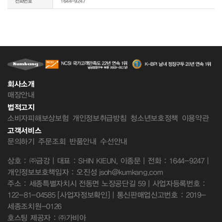
전화번호
1644-9247
회사소개
매장안내
법적고지
소비자피해보상보험
개인정보취급방침
청소년보호정책
이용약관
고객서비스
문의하기
주문조회
반품안내
수선안내
상호 : ㈜금강 | 대표 : SHIN KIEUN, 이종문 | 전화 : 1644-9247 |
개인정보보호책임자 : 오진성 jsoh@kumkang.com
주소 : 세종특별자치시 전동면 노장공단길 59 | 사업자등록번호 :
122-81-04585
[사업자정보확인]
| 통신판매업신고번호 : 2019-
세종조치원-0126
호스팅 제공자 : ㈜가비아