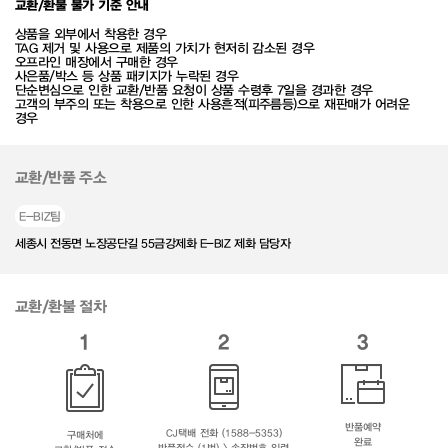
교환/환불 불가 기준 안내
상품을 외부에서 착용한 경우
TAG 제거 및 사용으로 제품의 가치가 현저히 감소된 경우
오프라인 매장에서 구매한 경우
사은품/박스 등 상품 패키지가 누락된 경우
단순변심으로 인한 교환/반품 요청이 상품 수령후 7일을 경과한 경우
고객의 부주의 또는 착용으로 인한 사용흔적(피주름등)으로 재판매가 어려운
경우
교환/반품 주소
E-BIZ팀
세종시 전동면 노장공단길 55금강제화 E-BIZ 제화 담당자
교환/환불 절차
1
2
3
반품예약
CJ택배 전화 (1588-5353)
구매처에
완료
반품접수 (1번) > 송장번호 입력