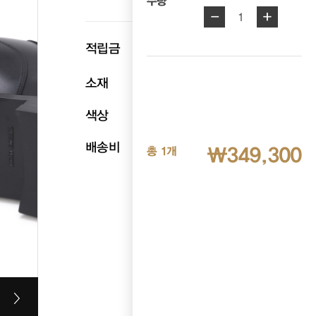
수량
-
+
1
p
적립금
17,465
소재
천연송아지가죽
색상
블랙
배송비
무료배송
₩349,300
총 1개