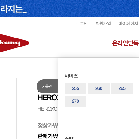
로그인
회원가입
마이페이지
온라인단독
사이즈
옵션
헤리티지 남성 고어텍스 스트레이
255
260
265
HEROXC5001GC1
270
HEROXC5001GC1
정상가
₩ 499,000
판매가
₩ 349,300
30%