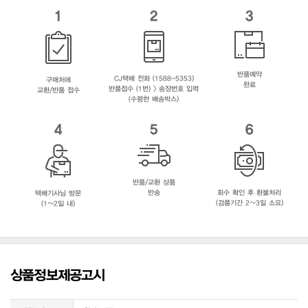
1
2
3
반품예약
CJ택배 전화 (1588-5353)
구매처에
완료
반품접수 (1번) > 송장번호 입력
교환/반품 접수
(수령한 배송박스)
4
5
6
반품/교환 상품
반송
회수 확인 후 환불처리
택배기사님 방문
(검품기간 2~3일 소요)
(1~2일 내)
상품정보제공고시