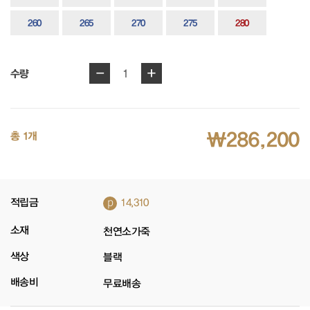
260
265
270
275
280
-
+
1
수량
₩286,200
총 1개
p
적립금
14,310
소재
천연소가죽
색상
블랙
배송비
무료배송