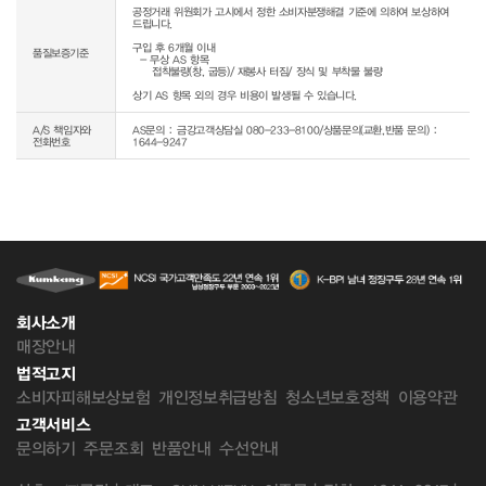
공정거래 위원회가 고시에서 정한 소비자분쟁해결 기준에 의하여 보상하여 
드립니다.

구입 후 6개월 이내

품질보증기준
  - 무상 AS 항목 

     접착불량(창, 굽등)/ 재봉사 터짐/ 장식 및 부착물 불량

상기 AS 항목 외의 경우 비용이 발생될 수 있습니다.
A/S 책임자와
AS문의 : 금강고객상담실 080-233-8100/상품문의(교환,반품 문의) :
전화번호
1644-9247
회사소개
매장안내
법적고지
소비자피해보상보험
개인정보취급방침
청소년보호정책
이용약관
고객서비스
문의하기
주문조회
반품안내
수선안내