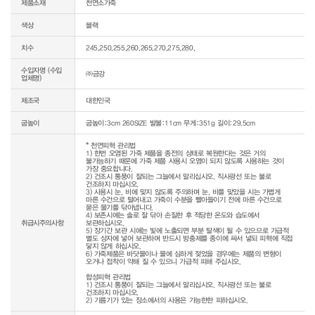
제품소재
천연소가죽
색상
블랙
치수
245,250,255,260,265,270,275,280,
수입자명 (수입
㈜금강
업체명)
제조국
대한민국
굽높이
굽높이:3cm 260SIZE 발볼:11cm 무게:351g 길이:29.5cm
* 천연피혁 관리법

1) 한번 오염된 가죽 제품을 종전의 상태로 복원한다는 것은 거의 
불가능하기 때문에 가죽 제품 사용시 오염이 되지 않도록 사용하는 것이 
가장 중요합니다.

2) 건조시 통풍이 잘되는 그늘에서 말리십시오. 직사광선 또는 불로 
건조하지 마십시오.

3) 사용시 눈, 비에 맞지 않도록 주의하며 눈, 비를 맞았을 시는 가볍게 
마른 수건으로 털어내고 가죽이 수분을 빨아들이기 전에 마른 수건으로 
묻은 물기를 닦아냅니다.

4) 보존시에는 솔로 잘 닦아 손질한 후 적당한 온도와 습도에서 
취급시주의사항
보관하십시오.

5) 장기간 보관 시에는 빛에 노출되면 부분 탈색이 될 수 있으므로 가급적 
별도 상자에 넣어 보관하며 반드시 방충제를 종이에 싸서 넣되 피혁에 직접 
닿지 않게 하십시오.

6) 가죽제품은 바닷물이나 물에 심하게 젖었을 경우에는 제품의 변형이 
오거나 접착이 약해 질 수 있으니 가급적 피해 주십시오.

합성피혁 관리법

1) 건조시 통풍이 잘되는 그늘에서 말리십시오. 직사광선 또는 불로 
건조하지 마십시오.

2) 기름기가 있는 장소에서의 사용은 가능한한 피하십시오.