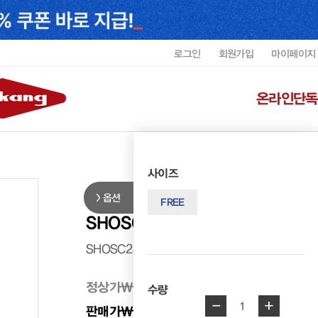
로그인
회원가입
마이페이지
온라인단독
사이즈
옵션
닥터숄 발뒤꿈치 쿠션 기능성 인솔 
FREE
SHOSC2491MDRS
SHOSC2491MDRS
정상가
₩ 36,000
수량
-
+
1
판매가
₩ 32,400
10%