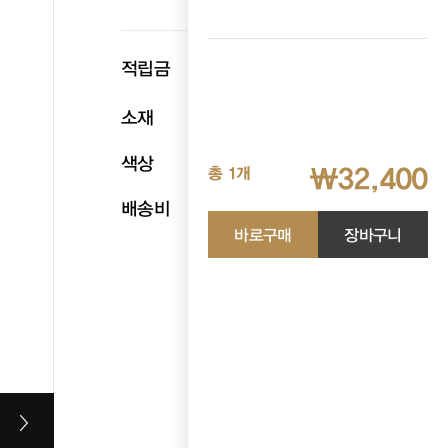
p
적립금
1,620
소재
폴리우레탄 폼
색상
블루
₩32,400
총 1개
배송비
무료배송
바로구매
장바구니