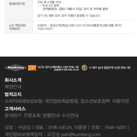
구입 후 6개월 이내

품질보증기준
  - 무상 AS 항목 

     접착불량(창, 굽등)/ 재봉사 터짐/ 장식 및 부착물 불량

상기 AS 항목 외의 경우 비용이 발생될 수 있습니다
A/S 책임자와
AS문의 : 금강고객상담실 080-233-8100/상품문의(교환,반품 문의) :
전화번호
1644-9247
회사소개
매장안내
법적고지
소비자피해보상보험
개인정보취급방침
청소년보호정책
이용약관
고객서비스
문의하기
주문조회
반품안내
수선안내
상호 : ㈜금강 | 대표 : SHIN KIEUN, 이종문 | 전화 : 1644-9247 |
개인정보보호책임자 : 오진성 jsoh@kumkang.com