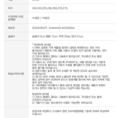
치수
245,250,255,260,265,270,275,
수입자명 (수입
㈜금강 / ㈜금강
업체명)
제조국
인도네시아/PT. KUMKANG INDONESIA
굽높이
굽높이:5cm 발볼:12cm 무게:384g 길이:31cm
* 천연피혁 관리법

1) 한번 오염된 가죽 제품을 종전의 상태로 복원한다는 것은 거의 
불가능하기 때문에 가죽 제품 사용시 오염이 되지 않도록 사용하는 것이 
가장 중요합니다.

2) 건조시 통풍이 잘되는 그늘에서 말리십시오. 직사광선 또는 불로 
건조하지 마십시오

3) 사용시 눈, 비에 맞지 않도록 주의하며 눈, 비를 맞았을 시는 가볍게 
마른 수건으로 털어내고 가죽이 수분을 빨아들이기 전에 마른 수건으로 
묻은 물기를 닦아냅니다.

4) 보존시에는 솔로 잘 닦아 손질한 후 적당한 온도와 습도에서 
취급시주의사항
보관하십시오

5) 장기간 보관 시에는 빛에 노출되면 부분 탈색이 될 수 있으므로 가급적 
별도 상자에 넣어 보관하며 반드시 방충제를 종이에 싸서 넣되 피혁에 직접 
닿지 않게 하십시오.

6) 가죽제품은 바닷물이나 물에 심하게 젖었을 경우에는 제품의 변형이 
오거나 접착이 약해 질 수 있으니 가급적 피해 주십시오.

합성피혁 관리법

1) 건조시 통풍이 잘되는 그늘에서 말리십시오. 직사광선 또는 불로 
건조하지 마십시오

공정거래 위원회가 고시에서 정한 소비자분쟁해결 기준에 의하여 보상하여 
드립니다
