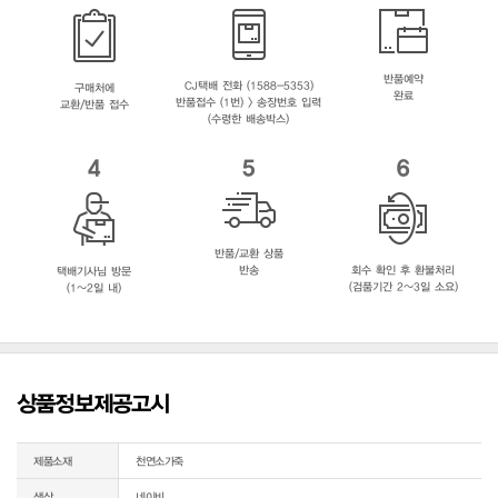
반품예약
CJ택배 전화 (1588-5353)
구매처에
완료
반품접수 (1번) > 송장번호 입력
교환/반품 접수
(수령한 배송박스)
4
5
6
반품/교환 상품
반송
회수 확인 후 환불처리
택배기사님 방문
(검품기간 2~3일 소요)
(1~2일 내)
상품정보제공고시
제품소재
천연소가죽
색상
네이비