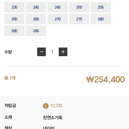
235
240
245
250
255
260
265
270
275
280
285
290
-
+
1
수량
₩254,400
총 1개
p
적립금
12,720
소재
천연소가죽
색상
네이비