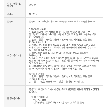
수입자명 (수입
㈜금강
업체명)
제조국
대한민국
굽높이
굽높이:2.5cm 측정사이즈:260mm발볼:10cm 무게:483g길이28cm
* 천연피혁 관리법

1) 한번 오염된 가죽 제품을 종전의 상태로 복원한다는 것은 거의 
불가능하기 때문에 가죽 제품 사용시 오염이 되지 않도록 사용하는 것이 
가장 중요합니다.

2) 건조시 통풍이 잘되는 그늘에서 말리십시오. 직사광선 또는 불로 
건조하지 마십시오.

3) 사용시 눈, 비에 맞지 않도록 주의하며 눈, 비를 맞았을 시는 가볍게 
마른 수건으로 털어내고 가죽이 수분을 빨아들이기 전에 마른 수건으로 
묻은 물기를 닦아냅니다.

4) 보존시에는 솔로 잘 닦아 손질한 후 적당한 온도와 습도에서 
취급시주의사항
보관하십시오.

5) 장기간 보관 시에는 빛에 노출되면 부분 탈색이 될 수 있으므로 가급적 
별도 상자에 넣어 보관하며 반드시 방충제를 종이에 싸서 넣되 피혁에 직접 
닿지 않게 하십시오.

6) 가죽제품은 바닷물이나 물에 심하게 젖었을 경우에는 제품의 변형이 
오거나 접착이 약해 질 수 있으니 가급적 피해 주십시오.

합성피혁 관리법

1) 건조시 통풍이 잘되는 그늘에서 말리십시오. 직사광선 또는 불로 
건조하지 마십시오.

2) 기름기가 있는 장소에서의 사용은 가능한한 피하십시오.
공정거래 위원회가 고시에서 정한 소비자분쟁해결 기준에 의하여 보상하여 
드립니다.

구입 후 6개월 이내

품질보증기준
  - 무상 AS 항목 

     접착불량(창, 굽등)/ 재봉사 터짐/ 장식 및 부착물 불량
