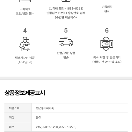
반품예약
CJ택배 전화 (1588-5353)
구매처에
완료
반품접수 (1번) > 송장번호 입력
교환/반품 접수
(수령한 배송박스)
4
5
6
반품/교환 상품
반송
회수 확인 후 환불처리
택배기사님 방문
(검품기간 2~3일 소요)
(1~2일 내)
상품정보제공고시
제품소재
천연송아지가죽
색상
블랙
치수
245,250,255,260,265,270,275,