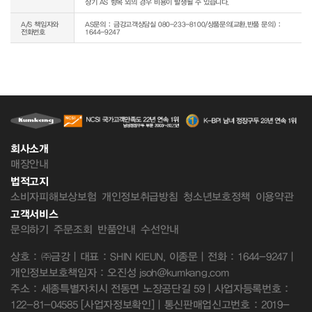
상기 AS 항목 외의 경우 비용이 발생될 수 있습니다.
A/S 책임자와
AS문의 : 금강고객상담실 080-233-8100/상품문의(교환,반품 문의) :
전화번호
1644-9247
회사소개
매장안내
법적고지
소비자피해보상보험
개인정보취급방침
청소년보호정책
이용약관
고객서비스
문의하기
주문조회
반품안내
수선안내
상호 : ㈜금강 | 대표 : SHIN KIEUN, 이종문 | 전화 : 1644-9247 |
개인정보보호책임자 : 오진성 jsoh@kumkang.com
주소 : 세종특별자치시 전동면 노장공단길 59 | 사업자등록번호 :
122-81-04585
[사업자정보확인]
| 통신판매업신고번호 : 2019-