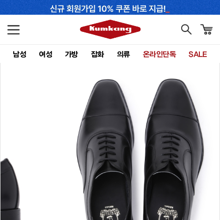
남성
여성
가방
잡화
의류
온라인단독
SALE