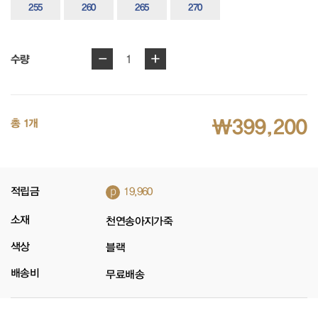
255
260
265
270
-
+
1
수량
₩399,200
총 1개
p
적립금
19,960
소재
천연송아지가죽
색상
블랙
배송비
무료배송