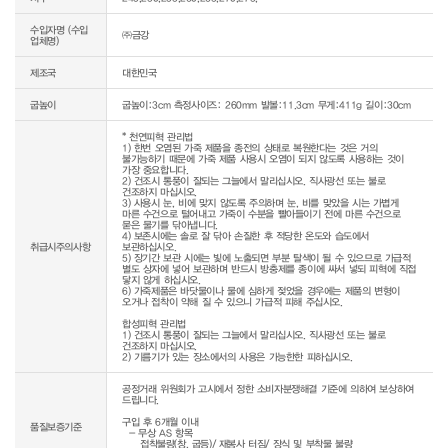
수입자명 (수입
㈜금강
업체명)
제조국
대한민국
굽높이
굽높이:3cm 측정사이즈: 260mm 발볼:11.3cm 무게:411g 길이:30cm
* 천연피혁 관리법

1) 한번 오염된 가죽 제품을 종전의 상태로 복원한다는 것은 거의 
불가능하기 때문에 가죽 제품 사용시 오염이 되지 않도록 사용하는 것이 
가장 중요합니다.

2) 건조시 통풍이 잘되는 그늘에서 말리십시오. 직사광선 또는 불로 
건조하지 마십시오.

3) 사용시 눈, 비에 맞지 않도록 주의하며 눈, 비를 맞았을 시는 가볍게 
마른 수건으로 털어내고 가죽이 수분을 빨아들이기 전에 마른 수건으로 
묻은 물기를 닦아냅니다.

4) 보존시에는 솔로 잘 닦아 손질한 후 적당한 온도와 습도에서 
취급시주의사항
보관하십시오.

5) 장기간 보관 시에는 빛에 노출되면 부분 탈색이 될 수 있으므로 가급적 
별도 상자에 넣어 보관하며 반드시 방충제를 종이에 싸서 넣되 피혁에 직접 
닿지 않게 하십시오.

6) 가죽제품은 바닷물이나 물에 심하게 젖었을 경우에는 제품의 변형이 
오거나 접착이 약해 질 수 있으니 가급적 피해 주십시오.

합성피혁 관리법

1) 건조시 통풍이 잘되는 그늘에서 말리십시오. 직사광선 또는 불로 
건조하지 마십시오.

2) 기름기가 있는 장소에서의 사용은 가능한한 피하십시오.
공정거래 위원회가 고시에서 정한 소비자분쟁해결 기준에 의하여 보상하여 
드립니다.

구입 후 6개월 이내

품질보증기준
  - 무상 AS 항목 

     접착불량(창, 굽등)/ 재봉사 터짐/ 장식 및 부착물 불량
