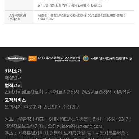
상기 AS 항목 외의 경우 비용이 발생될 수 있습니다.
A/S 책임자와
AS문의 : 금강고객상담실 080-233-8100/상품문의(교환,반품 문의) :
전화번호
1644-9247
회사소개
매장안내
법적고지
소비자피해보상보험
개인정보취급방침
청소년보호정책
이용약관
고객서비스
문의하기
주문조회
반품안내
수선안내
상호 : ㈜금강 | 대표 : SHIN KIEUN, 이종문 | 전화 : 1644-9247 |
개인정보보호책임자 : 오진성 jsoh@kumkang.com
주소 : 세종특별자치시 전동면 노장공단길 59 | 사업자등록번호 :