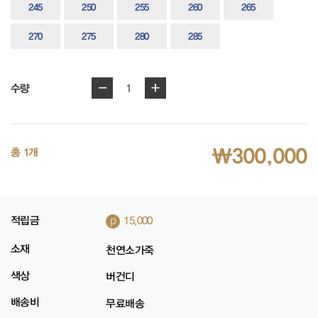
245
250
255
260
265
270
275
280
285
-
+
1
수량
₩300,000
총 1개
p
적립금
15,000
소재
천연소가죽
색상
버건디
배송비
무료배송