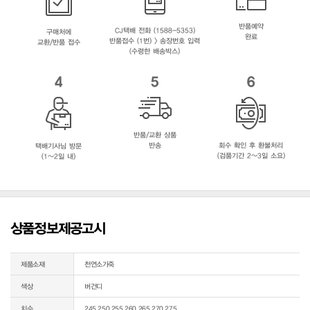
반품예약
CJ택배 전화 (1588-5353)
구매처에
완료
반품접수 (1번) > 송장번호 입력
교환/반품 접수
(수령한 배송박스)
4
5
6
반품/교환 상품
반송
회수 확인 후 환불처리
택배기사님 방문
(검품기간 2~3일 소요)
(1~2일 내)
상품정보제공고시
제품소재
천연소가죽
색상
버건디
치수
245,250,255,260,265,270,275,