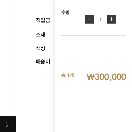
수량
-
+
p
1
적립금
15,000
소재
천연소가죽
색상
블랙
배송비
무료배송
₩300,000
총 1개