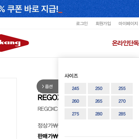
로그인
회원가입
마이페이지
온라인단독
사이즈
옵션
리갈 201 남성 고어텍스 Y팁 더비
245
250
255
REGOXC5022GF1
260
265
270
REGOXC5022GF1
275
280
285
정상가
₩ 375,000
판매가
₩ 300,000
20%