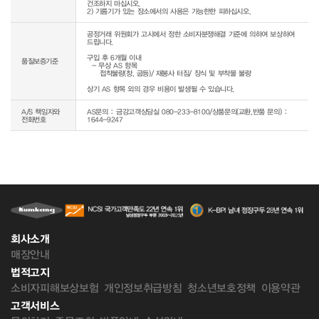
건조하지 마십시오.

공정거래 위원회가 고시에서 정한 소비자분쟁해결 기준에 의하여 보상하여 
드립니다.

구입 후 6개월 이내

품질보증기준
  - 무상 AS 항목 

     접착불량(창, 굽등)/ 재봉사 터짐/ 장식 및 부착물 불량

상기 AS 항목 외의 경우 비용이 발생될 수 있습니다.
A/S 책임자와
AS문의 : 금강고객상담실 080-233-8100/상품문의(교환,반품 문의) :
전화번호
1644-9247
회사소개
매장안내
법적고지
소비자피해보상보험
개인정보취급방침
청소년보호정책
이용약관
고객서비스