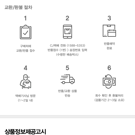
교환/환불 절차
1
2
3
반품예약
CJ택배 전화 (1588-5353)
구매처에
완료
반품접수 (1번) > 송장번호 입력
교환/반품 접수
(수령한 배송박스)
4
5
6
반품/교환 상품
반송
회수 확인 후 환불처리
택배기사님 방문
(검품기간 2~3일 소요)
(1~2일 내)
상품정보제공고시