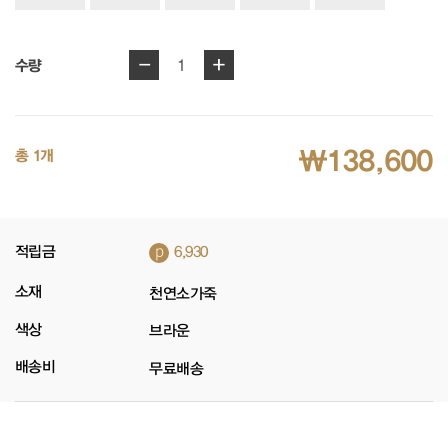
-
+
1
수량
₩138,600
총 1개
p
적립금
6,930
소재
천연소가죽
색상
브라운
배송비
무료배송