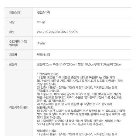
제품소재
천연소가죽
색상
브라운
치수
245,250,255,260,265,270,275,
수입자명 (수입
㈜금강
업체명)
제조국
인도네시아
굽높이
굽높이:2cm 측정사이즈:260mm 발볼:10.5cm무게:256g길이:28cm
* 천연피혁 관리법

1) 한번 오염된 가죽 제품을 종전의 상태로 복원한다는 것은 거의 
불가능하기 때문에 가죽 제품 사용시 오염이 되지 않도록 사용하는 것이 
가장 중요합니다.

2) 건조시 통풍이 잘되는 그늘에서 말리십시오. 직사광선 또는 불로 
건조하지 마십시오.

3) 사용시 눈, 비에 맞지 않도록 주의하며 눈, 비를 맞았을 시는 가볍게 
마른 수건으로 털어내고 가죽이 수분을 빨아들이기 전에 마른 수건으로 
묻은 물기를 닦아냅니다.

4) 보존시에는 솔로 잘 닦아 손질한 후 적당한 온도와 습도에서 
취급시주의사항
보관하십시오.

5) 장기간 보관 시에는 빛에 노출되면 부분 탈색이 될 수 있으므로 가급적 
별도 상자에 넣어 보관하며 반드시 방충제를 종이에 싸서 넣되 피혁에 직접 
닿지 않게 하십시오.

6) 가죽제품은 바닷물이나 물에 심하게 젖었을 경우에는 제품의 변형이 
오거나 접착이 약해 질 수 있으니 가급적 피해 주십시오.

합성피혁 관리법

1) 건조시 통풍이 잘되는 그늘에서 말리십시오. 직사광선 또는 불로 