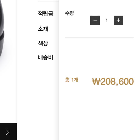
p
적립금
10,430
수량
-
+
1
소재
천연소가죽
색상
블랙
배송비
무료배송
₩208,600
총 1개