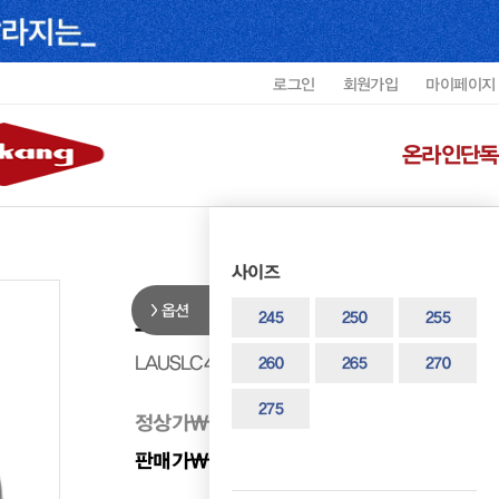
로그인
회원가입
마이페이지
온라인단독
사이즈
옵션
로렐 남성 드레스 페니로퍼 LAUSL
245
250
255
LAUSLC4037MF1
260
265
270
275
정상가
₩ 298,000
판매가
₩ 208,600
30%