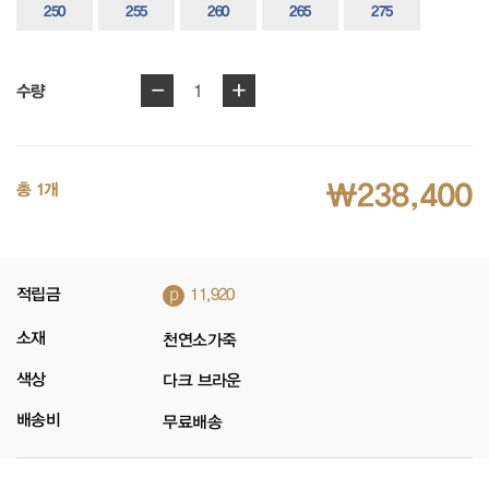
250
255
260
265
275
-
+
1
수량
₩238,400
총 1개
p
적립금
11,920
소재
천연소가죽
색상
다크 브라운
배송비
무료배송