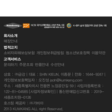
회사소개
매장안내
법적고지
소비자피해보상보험
개인정보취급방침
청소년보호정책
이용약관
고객서비스
문의하기
주문조회
반품안내
수선안내
상호 : ㈜금강 | 대표 : SHIN KIEUN, 이종문 | 전화 : 1644-9247 |
개인정보보호책임자 : 오진성 jsoh@kumkang.com
주소 : 세종특별자치시 전동면 노장공단길 59 | 사업자등록번호 :
122-81-04585
[사업자정보확인]
| 통신판매업신고번호 : 2019-
세종조치원-0126
호스팅 제공자 : ㈜가비아
2013 KUMKANG ALL right Reserved.