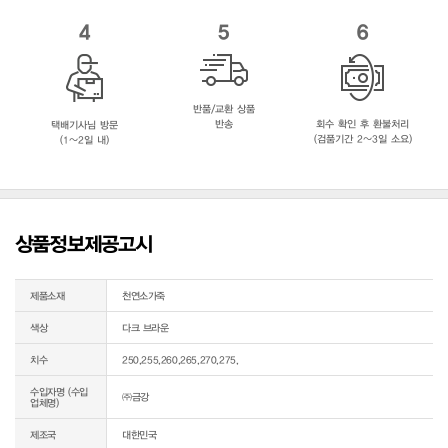
4
5
6
반품/교환 상품
반송
회수 확인 후 환불처리
택배기사님 방문
(검품기간 2~3일 소요)
(1~2일 내)
상품정보제공고시
제품소재
천연소가죽
색상
다크 브라운
치수
250,255,260,265,270,275,
수입자명 (수입
㈜금강
업체명)
제조국
대한민국