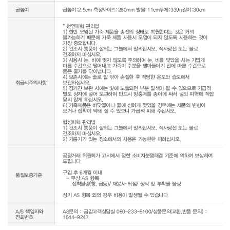
굽높이
굽높이:2.5cm 측정사이즈:260mm 발볼:11cm무게:339g길이:30cm
* 천연피혁 관리법

1) 한번 오염된 가죽 제품을 종전의 상태로 복원한다는 것은 거의 
불가능하기 때문에 가죽 제품 사용시 오염이 되지 않도록 사용하는 것이 
가장 중요합니다.

2) 건조시 통풍이 잘되는 그늘에서 말리십시오. 직사광선 또는 불로 
건조하지 마십시오.

3) 사용시 눈, 비에 맞지 않도록 주의하며 눈, 비를 맞았을 시는 가볍게 
마른 수건으로 털어내고 가죽이 수분을 빨아들이기 전에 마른 수건으로 
묻은 물기를 닦아냅니다.

4) 보존시에는 솔로 잘 닦아 손질한 후 적당한 온도와 습도에서 
취급시주의사항
보관하십시오.

5) 장기간 보관 시에는 빛에 노출되면 부분 탈색이 될 수 있으므로 가급적 
별도 상자에 넣어 보관하며 반드시 방충제를 종이에 싸서 넣되 피혁에 직접 
닿지 않게 하십시오.

6) 가죽제품은 바닷물이나 물에 심하게 젖었을 경우에는 제품의 변형이 
오거나 접착이 약해 질 수 있으니 가급적 피해 주십시오.

합성피혁 관리법

1) 건조시 통풍이 잘되는 그늘에서 말리십시오. 직사광선 또는 불로 
건조하지 마십시오.

공정거래 위원회가 고시에서 정한 소비자분쟁해결 기준에 의하여 보상하여 
드립니다.

구입 후 6개월 이내

품질보증기준
  - 무상 AS 항목 

     접착불량(창, 굽등)/ 재봉사 터짐/ 장식 및 부착물 불량

상기 AS 항목 외의 경우 비용이 발생될 수 있습니다.
A/S 책임자와
AS문의 : 금강고객상담실 080-233-8100/상품문의(교환,반품 문의) :
전화번호
1644-9247