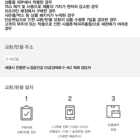
상품을 외부에서 착용한 경우
TAG 제거 및 사용으로 제품의 가치가 현저히 감소된 경우
오프라인 매장에서 구매한 경우
사은품/박스 등 상품 패키지가 누락된 경우
단순변심으로 인한 교환/반품 요청이 상품 수령후 7일을 경과한 경우
고객의 부주의 또는 착용으로 인한 사용흔적(피주름등)으로 재판매가 어려운
경우
교환/반품 주소
E-BIZ팀
세종시 전동면 노장공단길 55금강제화 E-BIZ 제화 담당자
교환/환불 절차
1
2
3
반품예약
CJ택배 전화 (1588-5353)
구매처에
완료
반품접수 (1번) > 송장번호 입력
교환/반품 접수
(수령한 배송박스)