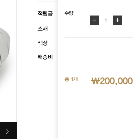
p
적립금
10,000
수량
-
+
1
소재
천연소가죽
색상
화이트
배송비
무료배송
₩200,000
총 1개