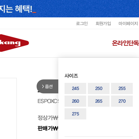
로그인
회원가입
마이페이지
온라인단독
사이즈
옵션
오르바 남성 스니커즈 ESPOXC52
245
250
255
ESPOXC5267MORUF9
260
265
270
275
정상가
₩ 250,000
판매가
₩ 200,000
20%