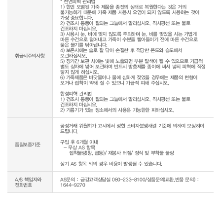
* 천연피혁 관리법

1) 한번 오염된 가죽 제품을 종전의 상태로 복원한다는 것은 거의 
불가능하기 때문에 가죽 제품 사용시 오염이 되지 않도록 사용하는 것이 
가장 중요합니다.

2) 건조시 통풍이 잘되는 그늘에서 말리십시오. 직사광선 또는 불로 
건조하지 마십시오.

3) 사용시 눈, 비에 맞지 않도록 주의하며 눈, 비를 맞았을 시는 가볍게 
마른 수건으로 털어내고 가죽이 수분을 빨아들이기 전에 마른 수건으로 
묻은 물기를 닦아냅니다.

4) 보존시에는 솔로 잘 닦아 손질한 후 적당한 온도와 습도에서 
취급시주의사항
보관하십시오.

5) 장기간 보관 시에는 빛에 노출되면 부분 탈색이 될 수 있으므로 가급적 
별도 상자에 넣어 보관하며 반드시 방충제를 종이에 싸서 넣되 피혁에 직접 
닿지 않게 하십시오.

6) 가죽제품은 바닷물이나 물에 심하게 젖었을 경우에는 제품의 변형이 
오거나 접착이 약해 질 수 있으니 가급적 피해 주십시오.

합성피혁 관리법

1) 건조시 통풍이 잘되는 그늘에서 말리십시오. 직사광선 또는 불로 
건조하지 마십시오.

공정거래 위원회가 고시에서 정한 소비자분쟁해결 기준에 의하여 보상하여 
드립니다.

구입 후 6개월 이내

품질보증기준
  - 무상 AS 항목 

     접착불량(창, 굽등)/ 재봉사 터짐/ 장식 및 부착물 불량

상기 AS 항목 외의 경우 비용이 발생될 수 있습니다.
A/S 책임자와
AS문의 : 금강고객상담실 080-233-8100/상품문의(교환,반품 문의) :
전화번호
1644-9270