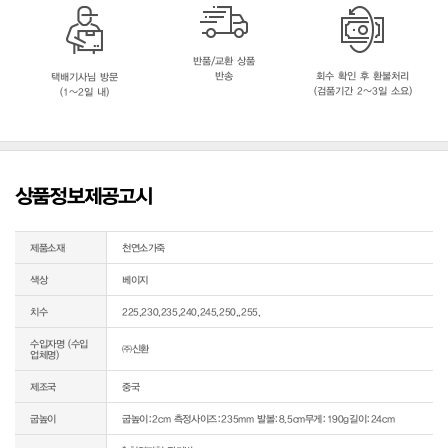
반품/교환 상품
반송
회수 확인 후 환불처리
택배기사님 방문
(검품기간 2~3일 소요)
(1~2일 내)
상품정보제공고시
제품소재
천연소가죽
색상
베이지
치수
225,230,235,240,245,250,,255,
수입자명 (수입
㈜신환
업체명)
제조국
중국
굽높이
굽높이:2cm 측정사이즈:235mm 발볼:8.5cm무게:190g길이:24cm