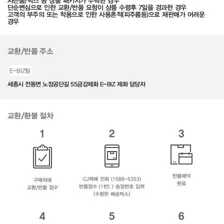
사은품/박스 등 상품 패키지가 누락된 경우
단순변심으로 인한 교환/반품 요청이 상품 수령후 7일을 경과한 경우
고객의 부주의 또는 착용으로 인한 사용흔적(피주름등)으로 재판매가 어려운
경우
교환/반품 주소
E-BIZ팀
세종시 전동면 노장공단길 55금강제화 E-BIZ 제화 담당자
교환/환불 절차
1
2
3
반품예약
CJ택배 전화 (1588-5353)
구매처에
완료
반품접수 (1번) > 송장번호 입력
교환/반품 접수
(수령한 배송박스)
4
5
6