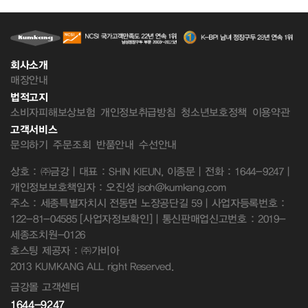
회사소개
매장안내
법적고지
소비자피해보상보험
개인정보취급방침
청소년보호정책
이용약관
고객서비스
문의하기
주문조회
반품안내
수선안내
상호 : ㈜금강 | 대표 : SHIN KIEUN, 이종문 | 전화 : 1644-9247 |
개인정보보호책임자 : 오진성 jsoh@kumkang.com
주소 : 세종특별자치시 전동면 노장공단길 59 | 사업자등록번호 :
122-81-04585
[사업자정보확인]
| 통신판매업신고번호 : 2019-
세종조치원-0126
호스팅 제공자 : ㈜가비아
2013 KUMKANG ALL right Reserved.
금강몰 고객센터
1644-9247