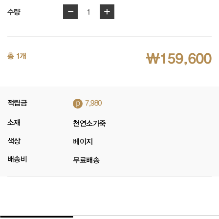
-
+
1
수량
₩159,600
총 1개
p
적립금
7,980
소재
천연소가죽
색상
베이지
배송비
무료배송