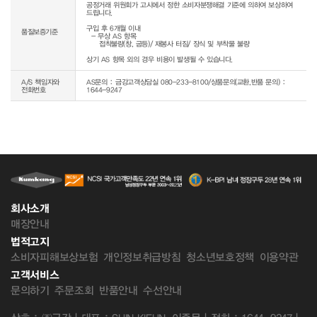
공정거래 위원회가 고시에서 정한 소비자분쟁해결 기준에 의하여 보상하여 
드립니다.

구입 후 6개월 이내

품질보증기준
  - 무상 AS 항목 

     접착불량(창, 굽등)/ 재봉사 터짐/ 장식 및 부착물 불량

상기 AS 항목 외의 경우 비용이 발생될 수 있습니다.
A/S 책임자와
AS문의 : 금강고객상담실 080-233-8100/상품문의(교환,반품 문의) :
전화번호
1644-9247
회사소개
매장안내
법적고지
소비자피해보상보험
개인정보취급방침
청소년보호정책
이용약관
고객서비스
문의하기
주문조회
반품안내
수선안내