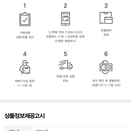
1
2
3
반품예약
CJ택배 전화 (1588-5353)
구매처에
완료
반품접수 (1번) > 송장번호 입력
교환/반품 접수
(수령한 배송박스)
4
5
6
반품/교환 상품
반송
회수 확인 후 환불처리
택배기사님 방문
(검품기간 2~3일 소요)
(1~2일 내)
상품정보제공고시
제품소재
천연소가죽