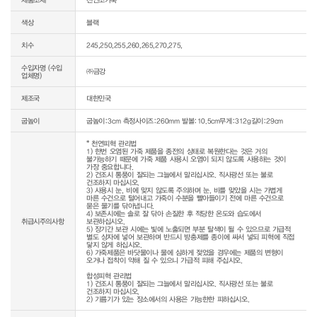
색상
블랙
치수
245,250,255,260,265,270,275,
수입자명 (수입
㈜금강
업체명)
제조국
대한민국
굽높이
굽높이:3cm 측정사이즈:260mm 발볼:10.5cm무게:312g길이:29cm
* 천연피혁 관리법

1) 한번 오염된 가죽 제품을 종전의 상태로 복원한다는 것은 거의 
불가능하기 때문에 가죽 제품 사용시 오염이 되지 않도록 사용하는 것이 
가장 중요합니다.

2) 건조시 통풍이 잘되는 그늘에서 말리십시오. 직사광선 또는 불로 
건조하지 마십시오.

3) 사용시 눈, 비에 맞지 않도록 주의하며 눈, 비를 맞았을 시는 가볍게 
마른 수건으로 털어내고 가죽이 수분을 빨아들이기 전에 마른 수건으로 
묻은 물기를 닦아냅니다.

4) 보존시에는 솔로 잘 닦아 손질한 후 적당한 온도와 습도에서 
취급시주의사항
보관하십시오.

5) 장기간 보관 시에는 빛에 노출되면 부분 탈색이 될 수 있으므로 가급적 
별도 상자에 넣어 보관하며 반드시 방충제를 종이에 싸서 넣되 피혁에 직접 
닿지 않게 하십시오.

6) 가죽제품은 바닷물이나 물에 심하게 젖었을 경우에는 제품의 변형이 
오거나 접착이 약해 질 수 있으니 가급적 피해 주십시오.

합성피혁 관리법

1) 건조시 통풍이 잘되는 그늘에서 말리십시오. 직사광선 또는 불로 
건조하지 마십시오.

2) 기름기가 있는 장소에서의 사용은 가능한한 피하십시오.