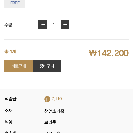
FREE
-
+
1
수량
₩142,200
총 1개
바로구매
장바구니
p
적립금
7,110
소재
천연소가죽
색상
브라운
배송비