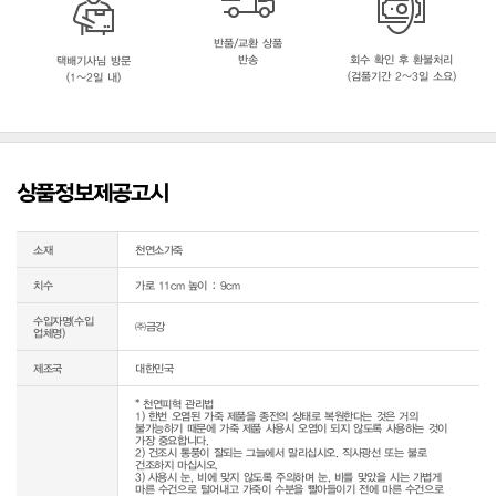
반품/교환 상품
반송
회수 확인 후 환불처리
택배기사님 방문
(검품기간 2~3일 소요)
(1~2일 내)
상품정보제공고시
소재
천연소가죽
치수
가로 11cm 높이 : 9cm
수입자명(수입
㈜금강
업체명)
제조국
대한민국
* 천연피혁 관리법

1) 한번 오염된 가죽 제품을 종전의 상태로 복원한다는 것은 거의 
불가능하기 때문에 가죽 제품 사용시 오염이 되지 않도록 사용하는 것이 
가장 중요합니다.

2) 건조시 통풍이 잘되는 그늘에서 말리십시오. 직사광선 또는 불로 
건조하지 마십시오.

3) 사용시 눈, 비에 맞지 않도록 주의하며 눈, 비를 맞았을 시는 가볍게 
마른 수건으로 털어내고 가죽이 수분을 빨아들이기 전에 마른 수건으로 