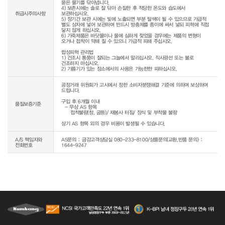
묻은 물기를 닦아냅니다.

4) 보존시에는 솔로 잘 닦아 손질한 후 적당한 온도와 습도에서 
취급시주의사항
보관하십시오.

5) 장기간 보관 시에는 빛에 노출되면 부분 탈색이 될 수 있으므로 가급적 
별도 상자에 넣어 보관하며 반드시 방충제를 종이에 싸서 넣되 피혁에 직접 
닿지 않게 하십시오.

6) 가죽제품은 바닷물이나 물에 심하게 젖었을 경우에는 제품의 변형이 
오거나 접착이 약해 질 수 있으니 가급적 피해 주십시오.

합성피혁 관리법

1) 건조시 통풍이 잘되는 그늘에서 말리십시오. 직사광선 또는 불로 
건조하지 마십시오.

공정거래 위원회가 고시에서 정한 소비자분쟁해결 기준에 의하여 보상하여 
드립니다.

구입 후 6개월 이내

품질보증기준
  - 무상 AS 항목 

     접착불량(창, 굽등)/ 재봉사 터짐/ 장식 및 부착물 불량

상기 AS 항목 외의 경우 비용이 발생될 수 있습니다.
A/S 책임자와
AS문의 : 금강고객상담실 080-233-8100/상품문의(교환,반품 문의) :
전화번호
1644-9247