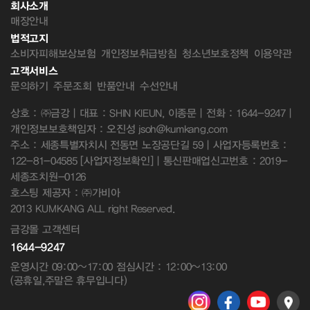
회사소개
매장안내
법적고지
소비자피해보상보험
개인정보취급방침
청소년보호정책
이용약관
고객서비스
문의하기
주문조회
반품안내
수선안내
상호 : ㈜금강 | 대표 : SHIN KIEUN, 이종문 | 전화 : 1644-9247 |
개인정보보호책임자 : 오진성 jsoh@kumkang.com
주소 : 세종특별자치시 전동면 노장공단길 59 | 사업자등록번호 :
122-81-04585
[사업자정보확인]
| 통신판매업신고번호 : 2019-
세종조치원-0126
호스팅 제공자 : ㈜가비아
2013 KUMKANG ALL right Reserved.
금강몰 고객센터
1644-9247
운영시간 09:00~17:00 점심시간 : 12:00~13:00
(공휴일,주말은 휴무입니다)