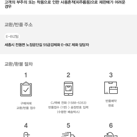
고객의 부주의 또는 착용으로 인한 사용흔적(피주름등)으로 재판매가 어려운
경우
교환/반품 주소
E-BIZ팀
세종시 전동면 노장공단길 55금강제화 E-BIZ 제화 담당자
교환/환불 절차
1
2
3
반품예약
CJ택배 전화 (1588-5353)
구매처에
완료
반품접수 (1번) > 송장번호 입력
교환/반품 접수
(수령한 배송박스)
4
5
6