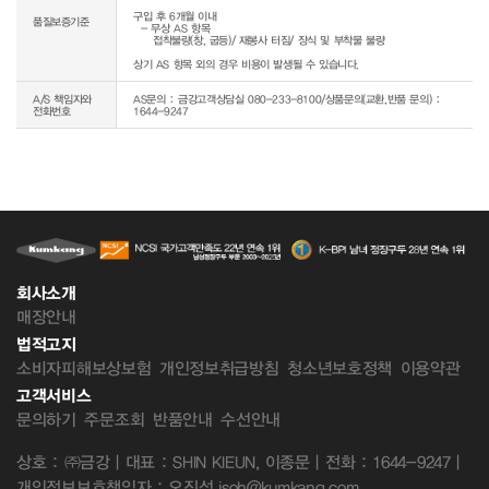
구입 후 6개월 이내

품질보증기준
  - 무상 AS 항목 

     접착불량(창, 굽등)/ 재봉사 터짐/ 장식 및 부착물 불량

상기 AS 항목 외의 경우 비용이 발생될 수 있습니다.
A/S 책임자와
AS문의 : 금강고객상담실 080-233-8100/상품문의(교환,반품 문의) :
전화번호
1644-9247
회사소개
매장안내
법적고지
소비자피해보상보험
개인정보취급방침
청소년보호정책
이용약관
고객서비스
문의하기
주문조회
반품안내
수선안내
상호 : ㈜금강 | 대표 : SHIN KIEUN, 이종문 | 전화 : 1644-9247 |
개인정보보호책임자 : 오진성 jsoh@kumkang.com