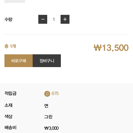
-
+
1
수량
₩13,500
총 1개
바로구매
장바구니
p
적립금
675
소재
면
색상
그린
배송비
₩3,000