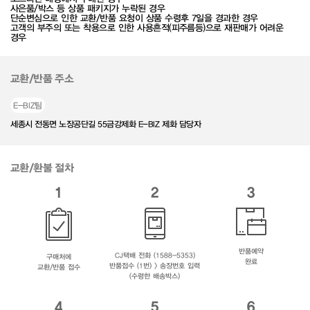
사은품/박스 등 상품 패키지가 누락된 경우
단순변심으로 인한 교환/반품 요청이 상품 수령후 7일을 경과한 경우
고객의 부주의 또는 착용으로 인한 사용흔적(피주름등)으로 재판매가 어려운
경우
교환/반품 주소
E-BIZ팀
세종시 전동면 노장공단길 55금강제화 E-BIZ 제화 담당자
교환/환불 절차
1
2
3
반품예약
CJ택배 전화 (1588-5353)
구매처에
완료
반품접수 (1번) > 송장번호 입력
교환/반품 접수
(수령한 배송박스)
4
5
6