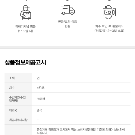
반품/교환 상품
반송
회수 확인 후 환불처리
택배기사님 방문
(검품기간 2~3일 소요)
(1~2일 내)
상품정보제공고시
소재
면
치수
46*46
수입자명(수입
㈜금강
업체명)
제조국
중국
취급시주의사항
-
공정거래 위원회가 고시에서 정한 소비자분쟁해결 기준에 의하여 보상하여 
드립니다.
