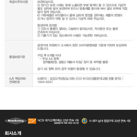
취급시주의사항
보관하십시오.

5) 장기간 보관 시에는 빛에 노출되면 부분 탈색이 될 수 있으므로 가급적 
별도 상자에 넣어 보관하며 반드시 방충제를 종이에 싸서 넣되 피혁에 직접 
닿지 않게 하십시오.

6) 가죽제품은 바닷물이나 물에 심하게 젖었을 경우에는 제품의 변형이 
오거나 접착이 약해 질 수 있으니 가급적 피해 주십시오.

합성피혁 관리법

1) 건조시 통풍이 잘되는 그늘에서 말리십시오. 직사광선 또는 불로 
건조하지 마십시오.

2) 기름기가 있는 장소에서의 사용은 가능한한 피하십시오.
공정거래 위원회가 고시에서 정한 소비자분쟁해결 기준에 의하여 보상하여 
드립니다.

구입 후 6개월 이내

품질보증기준
  - 무상 AS 항목 

     접착불량(창, 굽등)/ 재봉사 터짐/ 장식 및 부착물 불량

상기 AS 항목 외의 경우 비용이 발생될 수 있습니다.
A/S 책임자와
AS문의 : 금강고객상담실 080-233-8100/상품문의(교환,반품 문의) :
전화번호
1644-9247
회사소개