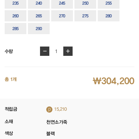
235
240
245
250
255
260
265
270
275
280
285
290
-
+
1
수량
₩304,200
총 1개
p
적립금
15,210
소재
천연소가죽
색상
블랙