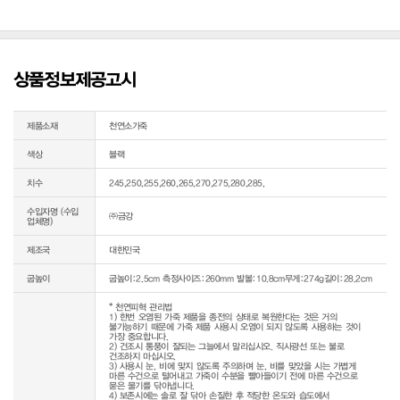
상품정보제공고시
제품소재
천연소가죽
색상
블랙
치수
245,250,255,260,265,270,275,280,285,
수입자명 (수입
㈜금강
업체명)
제조국
대한민국
굽높이
굽높이:2.5cm 측정사이즈:260mm 발볼:10.8cm무게:274g길이:28.2cm
* 천연피혁 관리법

1) 한번 오염된 가죽 제품을 종전의 상태로 복원한다는 것은 거의 
불가능하기 때문에 가죽 제품 사용시 오염이 되지 않도록 사용하는 것이 
가장 중요합니다.

2) 건조시 통풍이 잘되는 그늘에서 말리십시오. 직사광선 또는 불로 
건조하지 마십시오.

3) 사용시 눈, 비에 맞지 않도록 주의하며 눈, 비를 맞았을 시는 가볍게 
마른 수건으로 털어내고 가죽이 수분을 빨아들이기 전에 마른 수건으로 
묻은 물기를 닦아냅니다.

4) 보존시에는 솔로 잘 닦아 손질한 후 적당한 온도와 습도에서 