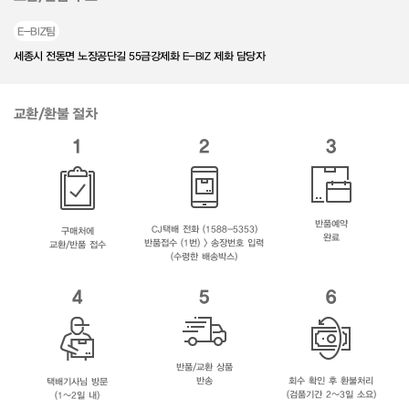
E-BIZ팀
세종시 전동면 노장공단길 55금강제화 E-BIZ 제화 담당자
교환/환불 절차
1
2
3
반품예약
CJ택배 전화 (1588-5353)
구매처에
완료
반품접수 (1번) > 송장번호 입력
교환/반품 접수
(수령한 배송박스)
4
5
6
반품/교환 상품
반송
회수 확인 후 환불처리
택배기사님 방문
(검품기간 2~3일 소요)
(1~2일 내)