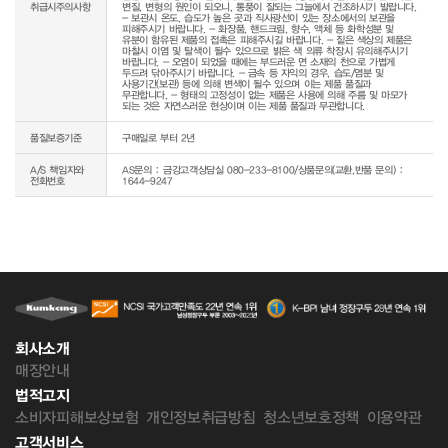
취급시주의사항
변질, 변형의 원인이 되오니, 통풍이 잘되는 그늘에서 건조하시기 발랍니다. 
- 보관시 온도, 습도가 높은 곳과 직사광선이 있는 장소에서의 보관을 
피해주시기 바랍니다. - 화장품, 핸드크림, 향수, 액체 등 화학성분 및 
유분이 함유된 제품의 접촉은 피해주시길 바랍니다. - 짙은 색상의 제품은 
마찰시 이염 및 탈색이 될수 있으므로 밝은 색 의류 착장시 유의해주시기 
바랍니다. - 오염이 되었을 때에는 부드러운 면 소재의 천으로 가볍게 
두드려 닦아주시기 바랍니다. - 금속 등 자익의 경우, 습도/염분 및 
사용기간(보관) 등에 의해 변색이 될수 있으며 이는 제품 품질과 
무관합니다. - 형태의 고정성이 없는 제품은 사용에 의해 주름 및 마모가 
되는 것은 자연스러운 현상이며 이는 제품 품질과 무관합니다.
품질보증기준
구매일로 부터 2년
A/S 책임자와
AS문의 : 금강고객상담실 080-233-8100/상품문의(교환,반품 문의) :
전화번호
1644-9247
회사소개
매장안내
법적고지
소비자피해보상보험
개인정보취급방침
청소년보호정책
이용약관
고객서비스