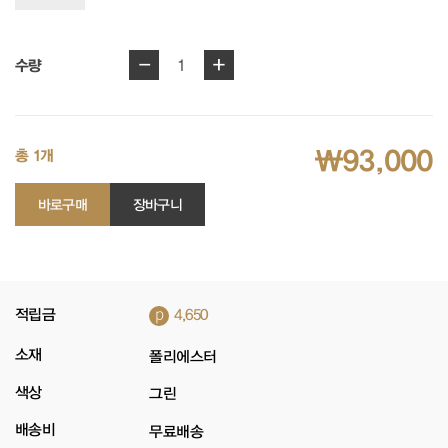
-
+
1
수량
₩93,000
총 1개
바로구매
장바구니
p
적립금
4,650
소재
폴리에스터
색상
그린
배송비
무료배송