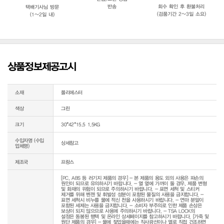
반송
회수 확인 후 환불처리
택배기사님 방문
(검품기간 2~3일 소요)
(1~2일 내)
상품정보제공고시
소재
폴리에스터
색상
그린
크기
30*42*15.5 1.5KG
수입자명 (수입
상세참고
업체명)
제조국
프랑스
[PC, ABS 등 러기지 제품의 경우] - 본 제품의 용도 외의 사용은 파손의 
원인이 되므로 유의하시기 바랍니다. - 열 옆에 가까이 둘 경우, 제품 변형 
및 화재의 위험이 되므로 주의하시기 바랍니다. - 표면 세척 및 스티커 
제거를 위해 벤젠 및 휘발성 성분이 포함된 물질의 사용을 금지합니다. - 
표면 세척시 비누를 물에 적신 천을 사용하시기 바랍니다. - 연마 분말이 
포함된 세제는 사용을 금지합니다. - 소비자 부주의로 인한 제품 손상은 
보상이 되지 않으므로 사용에 주의하시기 바랍니다. - TSA LOCK의 
설정은 동봉된 행텍 및 온라인 상세페이지를 참고하시기 바랍니다. [가죽 및 
원단 제품의 경우] - 물에 젖었을때에는 직사광선이나 열로 직접 건조하면 