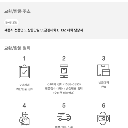
교환/반품 주소
E-BIZ팀
세종시 전동면 노장공단길 55금강제화 E-BIZ 제화 담당자
교환/환불 절차
1
2
3
반품예약
CJ택배 전화 (1588-5353)
구매처에
완료
반품접수 (1번) > 송장번호 입력
교환/반품 접수
(수령한 배송박스)
4
5
6
반품/교환 상품