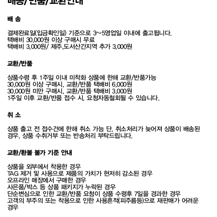
배송/반품/교환안내
배 송
결제완료일(입금확인일) 기준으로 3~5영업일 이내에 출고됩니다.
택배비 30,000원 이상 구매시 무료
택배비 3,000원/ 제주,도서산간지역 추가 3,000원
교환/반품
상품수령 후 1주일 이내 미착화 상품에 한해 교환/반품가능
30,000원 이상 구매시, 교환/반품 택배비 6,000원
30,000원 미만 구매시, 교환/반품 택배비 3,000원
1주일 이후 교환/반품 접수 시, 요청자동철회될 수 있습니다.
취 소
상품 출고 전 접수건에 한해 취소 가능 단, 취소처리가 늦어져 상품이 배송된
경우, 상품 수취거부 또는 반송처리 부탁드립니다.
교환/환불 불가 기준 안내
상품을 외부에서 착용한 경우
TAG 제거 및 사용으로 제품의 가치가 현저히 감소된 경우
오프라인 매장에서 구매한 경우
사은품/박스 등 상품 패키지가 누락된 경우
단순변심으로 인한 교환/반품 요청이 상품 수령후 7일을 경과한 경우
고객의 부주의 또는 착용으로 인한 사용흔적(피주름등)으로 재판매가 어려운
경우