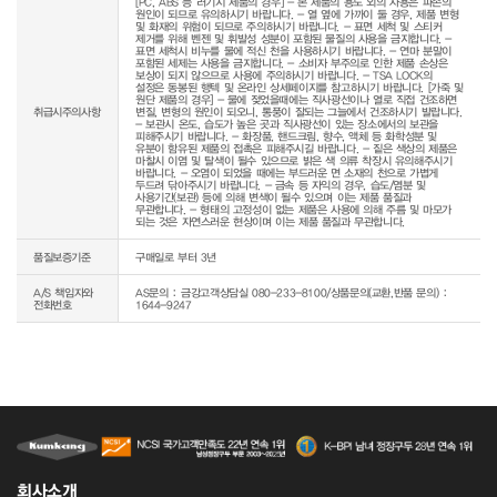
[PC, ABS 등 러기지 제품의 경우] - 본 제품의 용도 외의 사용은 파손의 
원인이 되므로 유의하시기 바랍니다. - 열 옆에 가까이 둘 경우, 제품 변형 
및 화재의 위험이 되므로 주의하시기 바랍니다. - 표면 세척 및 스티커 
제거를 위해 벤젠 및 휘발성 성분이 포함된 물질의 사용을 금지합니다. - 
표면 세척시 비누를 물에 적신 천을 사용하시기 바랍니다. - 연마 분말이 
포함된 세제는 사용을 금지합니다. - 소비자 부주의로 인한 제품 손상은 
보상이 되지 않으므로 사용에 주의하시기 바랍니다. - TSA LOCK의 
설정은 동봉된 행텍 및 온라인 상세페이지를 참고하시기 바랍니다. [가죽 및 
원단 제품의 경우] - 물에 젖었을때에는 직사광선이나 열로 직접 건조하면 
취급시주의사항
변질, 변형의 원인이 되오니, 통풍이 잘되는 그늘에서 건조하시기 발랍니다. 
- 보관시 온도, 습도가 높은 곳과 직사광선이 있는 장소에서의 보관을 
피해주시기 바랍니다. - 화장품, 핸드크림, 향수, 액체 등 화학성분 및 
유분이 함유된 제품의 접촉은 피해주시길 바랍니다. - 짙은 색상의 제품은 
마찰시 이염 및 탈색이 될수 있으므로 밝은 색 의류 착장시 유의해주시기 
바랍니다. - 오염이 되었을 때에는 부드러운 면 소재의 천으로 가볍게 
두드려 닦아주시기 바랍니다. - 금속 등 자익의 경우, 습도/염분 및 
사용기간(보관) 등에 의해 변색이 될수 있으며 이는 제품 품질과 
무관합니다. - 형태의 고정성이 없는 제품은 사용에 의해 주름 및 마모가 
되는 것은 자연스러운 현상이며 이는 제품 품질과 무관합니다.
품질보증기준
구매일로 부터 3년
A/S 책임자와
AS문의 : 금강고객상담실 080-233-8100/상품문의(교환,반품 문의) :
전화번호
1644-9247
회사소개