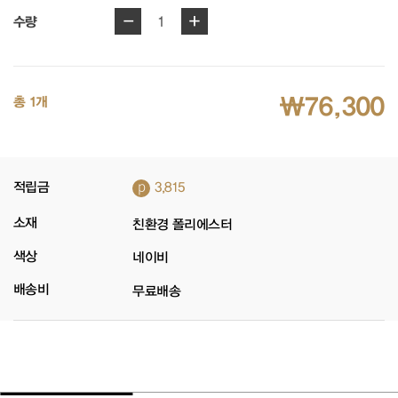
-
+
1
수량
₩76,300
총 1개
p
적립금
3,815
소재
친환경 폴리에스터
색상
네이비
배송비
무료배송