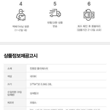
4
5
6
반품/교환 상품
반송
회수 확인 후 환불처리
택배기사님 방문
(검품기간 2~3일 소요)
(1~2일 내)
상품정보제공고시
소재
친환경 폴리에스터
색상
네이비
크기
37*64*32 0.6KG 38L
수입자명 (수입
상세참고
업체명)
제조국
프랑스