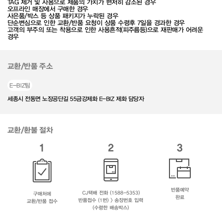
TAG 제거 및 사용으로 제품의 가치가 현저히 감소된 경우
오프라인 매장에서 구매한 경우
사은품/박스 등 상품 패키지가 누락된 경우
단순변심으로 인한 교환/반품 요청이 상품 수령후 7일을 경과한 경우
고객의 부주의 또는 착용으로 인한 사용흔적(피주름등)으로 재판매가 어려운
경우
교환/반품 주소
E-BIZ팀
세종시 전동면 노장공단길 55금강제화 E-BIZ 제화 담당자
교환/환불 절차
1
2
3
반품예약
CJ택배 전화 (1588-5353)
구매처에
완료
반품접수 (1번) > 송장번호 입력
교환/반품 접수
(수령한 배송박스)