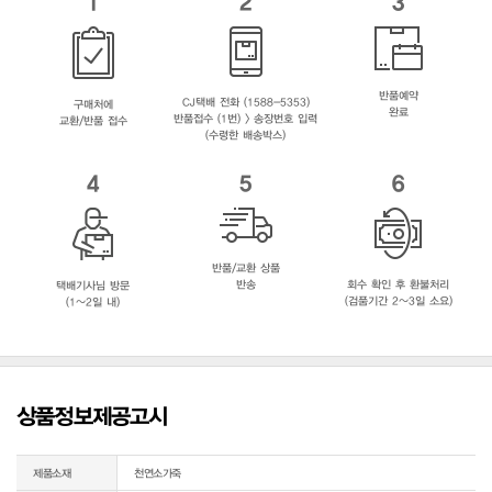
1
2
3
반품예약
CJ택배 전화 (1588-5353)
구매처에
완료
반품접수 (1번) > 송장번호 입력
교환/반품 접수
(수령한 배송박스)
4
5
6
반품/교환 상품
반송
회수 확인 후 환불처리
택배기사님 방문
(검품기간 2~3일 소요)
(1~2일 내)
상품정보제공고시
제품소재
천연소가죽