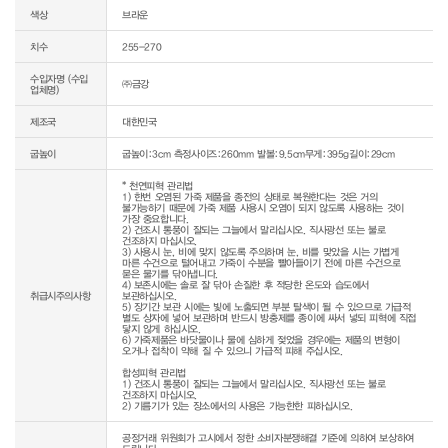
색상
브라운
치수
255-270
수입자명 (수입
㈜금강
업체명)
제조국
대한민국
굽높이
굽높이:3cm 측정사이즈:260mm 발볼:9.5cm무게:395g길이:29cm
* 천연피혁 관리법

1) 한번 오염된 가죽 제품을 종전의 상태로 복원한다는 것은 거의 
불가능하기 때문에 가죽 제품 사용시 오염이 되지 않도록 사용하는 것이 
가장 중요합니다.

2) 건조시 통풍이 잘되는 그늘에서 말리십시오. 직사광선 또는 불로 
건조하지 마십시오.

3) 사용시 눈, 비에 맞지 않도록 주의하며 눈, 비를 맞았을 시는 가볍게 
마른 수건으로 털어내고 가죽이 수분을 빨아들이기 전에 마른 수건으로 
묻은 물기를 닦아냅니다.

4) 보존시에는 솔로 잘 닦아 손질한 후 적당한 온도와 습도에서 
취급시주의사항
보관하십시오.

5) 장기간 보관 시에는 빛에 노출되면 부분 탈색이 될 수 있으므로 가급적 
별도 상자에 넣어 보관하며 반드시 방충제를 종이에 싸서 넣되 피혁에 직접 
닿지 않게 하십시오.

6) 가죽제품은 바닷물이나 물에 심하게 젖었을 경우에는 제품의 변형이 
오거나 접착이 약해 질 수 있으니 가급적 피해 주십시오.

합성피혁 관리법

1) 건조시 통풍이 잘되는 그늘에서 말리십시오. 직사광선 또는 불로 
건조하지 마십시오.

공정거래 위원회가 고시에서 정한 소비자분쟁해결 기준에 의하여 보상하여 