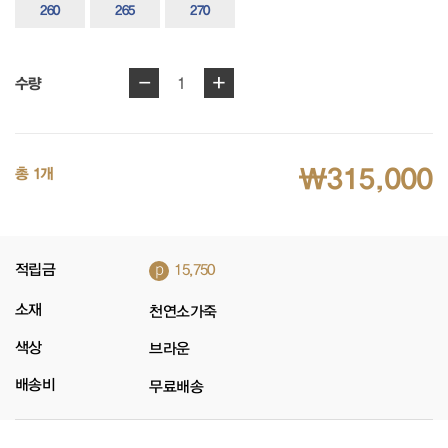
260
265
270
-
+
1
수량
₩315,000
총 1개
p
적립금
15,750
소재
천연소가죽
색상
브라운
배송비
무료배송