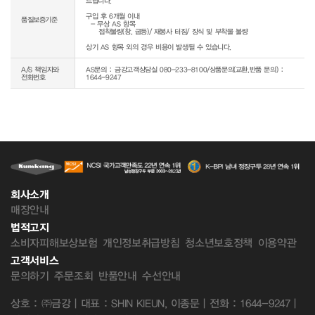
드립니다.

구입 후 6개월 이내

품질보증기준
  - 무상 AS 항목 

     접착불량(창, 굽등)/ 재봉사 터짐/ 장식 및 부착물 불량

상기 AS 항목 외의 경우 비용이 발생될 수 있습니다.
A/S 책임자와
AS문의 : 금강고객상담실 080-233-8100/상품문의(교환,반품 문의) :
전화번호
1644-9247
회사소개
매장안내
법적고지
소비자피해보상보험
개인정보취급방침
청소년보호정책
이용약관
고객서비스
문의하기
주문조회
반품안내
수선안내
상호 : ㈜금강 | 대표 : SHIN KIEUN, 이종문 | 전화 : 1644-9247 |