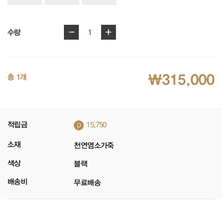
-
+
1
수량
₩315,000
총 1개
p
적립금
15,750
소재
천연염소가죽
색상
블랙
배송비
무료배송