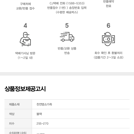
반품예약
CJ택배 전화 (1588-5353)
구매처에
완료
반품접수 (1번) > 송장번호 입력
교환/반품 접수
(수령한 배송박스)
4
5
6
반품/교환 상품
반송
회수 확인 후 환불처리
택배기사님 방문
(검품기간 2~3일 소요)
(1~2일 내)
상품정보제공고시
제품소재
천연염소가죽
색상
블랙
치수
255-270
수입자명 (수입