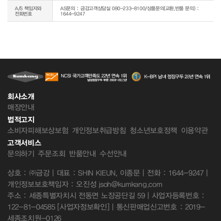
A/S 책임자와
AS문의 : 금강고객상담실 080-233-8100/상품문의(교환,반품 문의) :
전화번호
1644-9247
회사소개
매장안내
법적고지
소비자피해보상보험
개인정보취급방침
청소년보호정책
이용약관
고객서비스
문의하기
주문조회
반품안내
수선안내
상호 : ㈜금강 | 대표 : SHIN KIEUN, 이종문 | 전화 : 1644-9247 |
개인정보보호책임자 : 오진성 jsoh@kumkang.com
주소 : 세종특별자치시 전동면 노장공단길 59 | 사업자등록번호 :
122-81-04585
[사업자정보확인]
| 통신판매업신고번호 : 2019-
세종조치원-0126