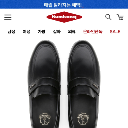
남성
여성
가방
잡화
의류
온라인단독
SALE