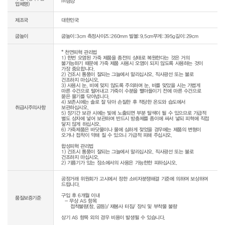
㈜금강
업체명)
제조국
대한민국
굽높이
굽높이:3cm 측정사이즈:260mm 발볼:9.5cm무게:395g길이:29cm
* 천연피혁 관리법

1) 한번 오염된 가죽 제품을 종전의 상태로 복원한다는 것은 거의 
불가능하기 때문에 가죽 제품 사용시 오염이 되지 않도록 사용하는 것이 
가장 중요합니다.

2) 건조시 통풍이 잘되는 그늘에서 말리십시오. 직사광선 또는 불로 
건조하지 마십시오.

3) 사용시 눈, 비에 맞지 않도록 주의하며 눈, 비를 맞았을 시는 가볍게 
마른 수건으로 털어내고 가죽이 수분을 빨아들이기 전에 마른 수건으로 
묻은 물기를 닦아냅니다.

4) 보존시에는 솔로 잘 닦아 손질한 후 적당한 온도와 습도에서 
취급시주의사항
보관하십시오.

5) 장기간 보관 시에는 빛에 노출되면 부분 탈색이 될 수 있으므로 가급적 
별도 상자에 넣어 보관하며 반드시 방충제를 종이에 싸서 넣되 피혁에 직접 
닿지 않게 하십시오.

6) 가죽제품은 바닷물이나 물에 심하게 젖었을 경우에는 제품의 변형이 
오거나 접착이 약해 질 수 있으니 가급적 피해 주십시오.

합성피혁 관리법

1) 건조시 통풍이 잘되는 그늘에서 말리십시오. 직사광선 또는 불로 
건조하지 마십시오.

공정거래 위원회가 고시에서 정한 소비자분쟁해결 기준에 의하여 보상하여 
드립니다.

구입 후 6개월 이내

품질보증기준
  - 무상 AS 항목 

     접착불량(창, 굽등)/ 재봉사 터짐/ 장식 및 부착물 불량

상기 AS 항목 외의 경우 비용이 발생될 수 있습니다.