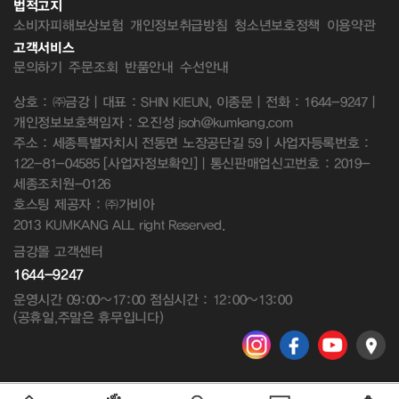
법적고지
소비자피해보상보험
개인정보취급방침
청소년보호정책
이용약관
고객서비스
문의하기
주문조회
반품안내
수선안내
상호 : ㈜금강 | 대표 : SHIN KIEUN, 이종문 | 전화 : 1644-9247 |
개인정보보호책임자 : 오진성 jsoh@kumkang.com
주소 : 세종특별자치시 전동면 노장공단길 59 | 사업자등록번호 :
122-81-04585
[사업자정보확인]
| 통신판매업신고번호 : 2019-
세종조치원-0126
호스팅 제공자 : ㈜가비아
2013 KUMKANG ALL right Reserved.
금강몰 고객센터
1644-9247
운영시간 09:00~17:00 점심시간 : 12:00~13:00
(공휴일,주말은 휴무입니다)