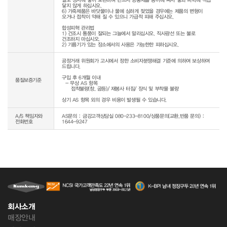
닿지 않게 하십시오.

6) 가죽제품은 바닷물이나 물에 심하게 젖었을 경우에는 제품의 변형이 
오거나 접착이 약해 질 수 있으니 가급적 피해 주십시오.

합성피혁 관리법

1) 건조시 통풍이 잘되는 그늘에서 말리십시오. 직사광선 또는 불로 
건조하지 마십시오.

공정거래 위원회가 고시에서 정한 소비자분쟁해결 기준에 의하여 보상하여 
드립니다.

구입 후 6개월 이내

품질보증기준
  - 무상 AS 항목 

     접착불량(창, 굽등)/ 재봉사 터짐/ 장식 및 부착물 불량

상기 AS 항목 외의 경우 비용이 발생될 수 있습니다.
A/S 책임자와
AS문의 : 금강고객상담실 080-233-8100/상품문의(교환,반품 문의) :
전화번호
1644-9247
회사소개
매장안내