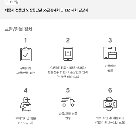
E-BIZ팀
세종시 전동면 노장공단길 55금강제화 E-BIZ 제화 담당자
교환/환불 절차
1
2
3
반품예약
CJ택배 전화 (1588-5353)
구매처에
완료
반품접수 (1번) > 송장번호 입력
교환/반품 접수
(수령한 배송박스)
4
5
6
반품/교환 상품
반송
회수 확인 후 환불처리
택배기사님 방문
(검품기간 2~3일 소요)
(1~2일 내)