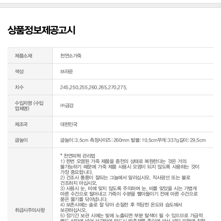
상품정보제공고시
제품소재
천연소가죽
색상
브라운
치수
245,250,255,260,265,270,275,
수입자명 (수입
㈜금강
업체명)
제조국
대한민국
굽높이
굽높이:3.5cm 측정사이즈:260mm 발볼:10.5cm무게:337g길이:29.5cm
* 천연피혁 관리법

1) 한번 오염된 가죽 제품을 종전의 상태로 복원한다는 것은 거의 
불가능하기 때문에 가죽 제품 사용시 오염이 되지 않도록 사용하는 것이 
가장 중요합니다.

2) 건조시 통풍이 잘되는 그늘에서 말리십시오. 직사광선 또는 불로 
건조하지 마십시오.

3) 사용시 눈, 비에 맞지 않도록 주의하며 눈, 비를 맞았을 시는 가볍게 
마른 수건으로 털어내고 가죽이 수분을 빨아들이기 전에 마른 수건으로 
묻은 물기를 닦아냅니다.

4) 보존시에는 솔로 잘 닦아 손질한 후 적당한 온도와 습도에서 
취급시주의사항
보관하십시오.

5) 장기간 보관 시에는 빛에 노출되면 부분 탈색이 될 수 있으므로 가급적 
별도 상자에 넣어 보관하며 반드시 방충제를 종이에 싸서 넣되 피혁에 직접 