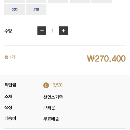
270
275
-
+
1
수량
₩270,400
총 1개
p
적립금
13,520
소재
천연소가죽
색상
브라운
배송비
무료배송