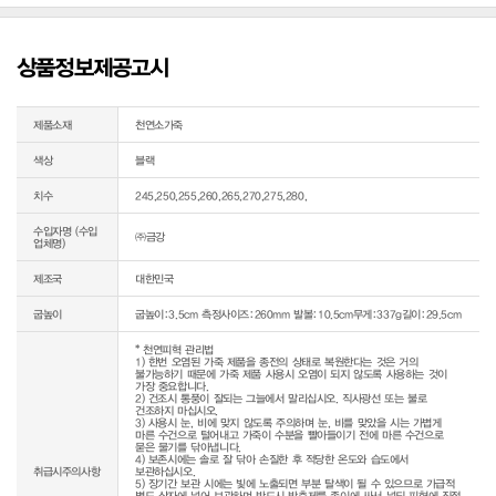
상품정보제공고시
제품소재
천연소가죽
색상
블랙
치수
245,250,255,260,265,270,275,280,
수입자명 (수입
㈜금강
업체명)
제조국
대한민국
굽높이
굽높이:3.5cm 측정사이즈:260mm 발볼:10.5cm무게:337g길이:29.5cm
* 천연피혁 관리법

1) 한번 오염된 가죽 제품을 종전의 상태로 복원한다는 것은 거의 
불가능하기 때문에 가죽 제품 사용시 오염이 되지 않도록 사용하는 것이 
가장 중요합니다.

2) 건조시 통풍이 잘되는 그늘에서 말리십시오. 직사광선 또는 불로 
건조하지 마십시오.

3) 사용시 눈, 비에 맞지 않도록 주의하며 눈, 비를 맞았을 시는 가볍게 
마른 수건으로 털어내고 가죽이 수분을 빨아들이기 전에 마른 수건으로 
묻은 물기를 닦아냅니다.

4) 보존시에는 솔로 잘 닦아 손질한 후 적당한 온도와 습도에서 
취급시주의사항
보관하십시오.

5) 장기간 보관 시에는 빛에 노출되면 부분 탈색이 될 수 있으므로 가급적 
별도 상자에 넣어 보관하며 반드시 방충제를 종이에 싸서 넣되 피혁에 직접 