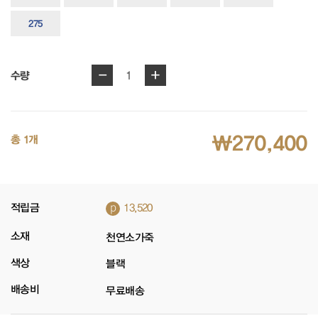
275
-
+
1
수량
₩270,400
총 1개
p
적립금
13,520
소재
천연소가죽
색상
블랙
배송비
무료배송