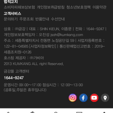
법적고지
소비자피해보상보험
개인정보취급방침
청소년보호정책
이용약관
고객서비스
문의하기
주문조회
반품안내
수선안내
상호 : ㈜금강 | 대표 : SHIN KIEUN, 이종문 | 전화 : 1644-9247 |
개인정보보호책임자 : 오진성 jsoh@kumkang.com
주소 : 세종특별자치시 전동면 노장공단길 59 | 사업자등록번호 :
122-81-04585
[사업자정보확인]
| 통신판매업신고번호 : 2019-
세종조치원-0126
호스팅 제공자 : ㈜가비아
2013 KUMKANG ALL right Reserved.
금강몰 고객센터
1644-9247
운영시간 09:00~17:00 점심시간 : 12:00~13:00
(공휴일,주말은 휴무입니다)