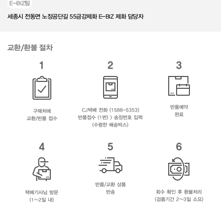
E-BIZ팀
세종시 전동면 노장공단길 55금강제화 E-BIZ 제화 담당자
교환/환불 절차
1
2
3
반품예약
CJ택배 전화 (1588-5353)
구매처에
완료
반품접수 (1번) > 송장번호 입력
교환/반품 접수
(수령한 배송박스)
4
5
6
반품/교환 상품
반송
회수 확인 후 환불처리
택배기사님 방문
(검품기간 2~3일 소요)
(1~2일 내)