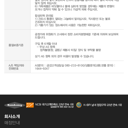
닿지 않게 하십시오.

6) 가죽제품은 바닷물이나 물에 심하게 젖었을 경우에는 제품의 변형이 
오거나 접착이 약해 질 수 있으니 가급적 피해 주십시오.

합성피혁 관리법

1) 건조시 통풍이 잘되는 그늘에서 말리십시오. 직사광선 또는 불로 
건조하지 마십시오.

공정거래 위원회가 고시에서 정한 소비자분쟁해결 기준에 의하여 보상하여 
드립니다.

구입 후 6개월 이내

품질보증기준
  - 무상 AS 항목 

     접착불량(창, 굽등)/ 재봉사 터짐/ 장식 및 부착물 불량

상기 AS 항목 외의 경우 비용이 발생될 수 있습니다.
A/S 책임자와
AS문의 : 금강고객상담실 080-233-8100/상품문의(교환,반품 문의) :
전화번호
1644-9247
회사소개
매장안내