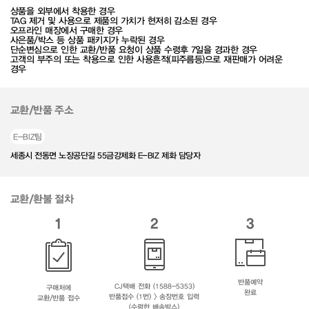
상품을 외부에서 착용한 경우
TAG 제거 및 사용으로 제품의 가치가 현저히 감소된 경우
오프라인 매장에서 구매한 경우
사은품/박스 등 상품 패키지가 누락된 경우
단순변심으로 인한 교환/반품 요청이 상품 수령후 7일을 경과한 경우
고객의 부주의 또는 착용으로 인한 사용흔적(피주름등)으로 재판매가 어려운
경우
교환/반품 주소
E-BIZ팀
세종시 전동면 노장공단길 55금강제화 E-BIZ 제화 담당자
교환/환불 절차
1
2
3
반품예약
CJ택배 전화 (1588-5353)
구매처에
완료
반품접수 (1번) > 송장번호 입력
교환/반품 접수
(수령한 배송박스)