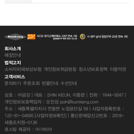
회사소개
매장안내
법적고지
소비자피해보상보험
개인정보취급방침
청소년보호정책
이용약관
고객서비스
문의하기
주문조회
반품안내
수선안내
상호 : ㈜금강 | 대표 : SHIN KIEUN, 이종문 | 전화 : 1644-9247 |
개인정보보호책임자 : 오진성 jsoh@kumkang.com
주소 : 세종특별자치시 전동면 노장공단길 59 | 사업자등록번호 :
122-81-04585
[사업자정보확인]
| 통신판매업신고번호 : 2019-
세종조치원-0126
호스팅 제공자 : ㈜가비아