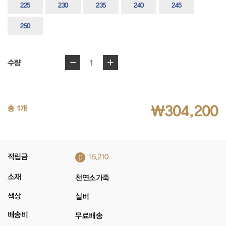
225
230
235
240
245
250
-
+
1
수량
₩304,200
총 1개
p
적립금
15,210
소재
천연소가죽
색상
실버
배송비
무료배송