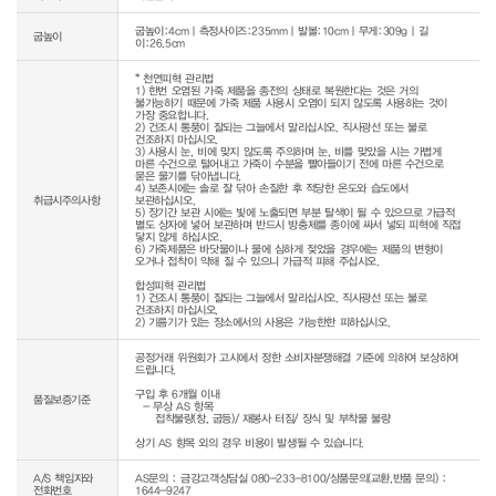
굽높이:4cm｜측정사이즈:235mm｜발볼:10cm｜무게:309g｜길
굽높이
이:26.5cm
* 천연피혁 관리법

1) 한번 오염된 가죽 제품을 종전의 상태로 복원한다는 것은 거의 
불가능하기 때문에 가죽 제품 사용시 오염이 되지 않도록 사용하는 것이 
가장 중요합니다.

2) 건조시 통풍이 잘되는 그늘에서 말리십시오. 직사광선 또는 불로 
건조하지 마십시오.

3) 사용시 눈, 비에 맞지 않도록 주의하며 눈, 비를 맞았을 시는 가볍게 
마른 수건으로 털어내고 가죽이 수분을 빨아들이기 전에 마른 수건으로 
묻은 물기를 닦아냅니다.

4) 보존시에는 솔로 잘 닦아 손질한 후 적당한 온도와 습도에서 
취급시주의사항
보관하십시오.

5) 장기간 보관 시에는 빛에 노출되면 부분 탈색이 될 수 있으므로 가급적 
별도 상자에 넣어 보관하며 반드시 방충제를 종이에 싸서 넣되 피혁에 직접 
닿지 않게 하십시오.

6) 가죽제품은 바닷물이나 물에 심하게 젖었을 경우에는 제품의 변형이 
오거나 접착이 약해 질 수 있으니 가급적 피해 주십시오.

합성피혁 관리법

1) 건조시 통풍이 잘되는 그늘에서 말리십시오. 직사광선 또는 불로 
건조하지 마십시오.

2) 기름기가 있는 장소에서의 사용은 가능한한 피하십시오.
공정거래 위원회가 고시에서 정한 소비자분쟁해결 기준에 의하여 보상하여 
드립니다.

구입 후 6개월 이내

품질보증기준
  - 무상 AS 항목 

     접착불량(창, 굽등)/ 재봉사 터짐/ 장식 및 부착물 불량

상기 AS 항목 외의 경우 비용이 발생될 수 있습니다.
A/S 책임자와
AS문의 : 금강고객상담실 080-233-8100/상품문의(교환,반품 문의) :
전화번호
1644-9247