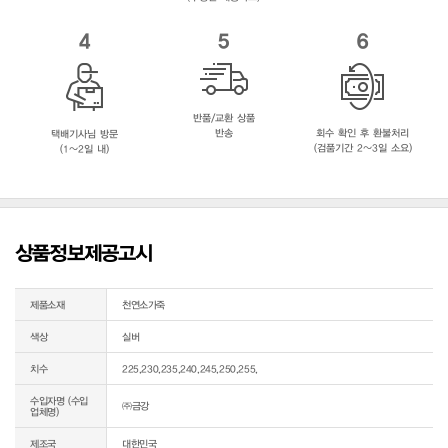
4
5
6
반품/교환 상품
반송
회수 확인 후 환불처리
택배기사님 방문
(검품기간 2~3일 소요)
(1~2일 내)
상품정보제공고시
제품소재
천연소가죽
색상
실버
치수
225,230,235,240,245,250,255,
수입자명 (수입
㈜금강
업체명)
제조국
대한민국