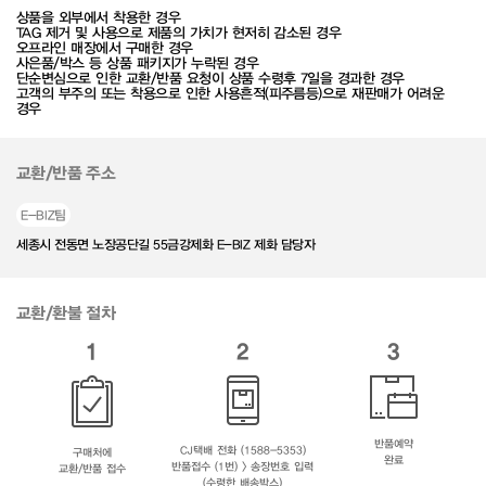
상품을 외부에서 착용한 경우
TAG 제거 및 사용으로 제품의 가치가 현저히 감소된 경우
오프라인 매장에서 구매한 경우
사은품/박스 등 상품 패키지가 누락된 경우
단순변심으로 인한 교환/반품 요청이 상품 수령후 7일을 경과한 경우
고객의 부주의 또는 착용으로 인한 사용흔적(피주름등)으로 재판매가 어려운
경우
교환/반품 주소
E-BIZ팀
세종시 전동면 노장공단길 55금강제화 E-BIZ 제화 담당자
교환/환불 절차
1
2
3
반품예약
CJ택배 전화 (1588-5353)
구매처에
완료
반품접수 (1번) > 송장번호 입력
교환/반품 접수
(수령한 배송박스)