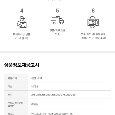
4
5
6
반품/교환 상품
반송
회수 확인 후 환불처리
택배기사님 방문
(검품기간 2~3일 소요)
(1~2일 내)
상품정보제공고시
제품소재
천연소가죽
색상
네이비
치수
245,250,255,260,265,270,275,280,285,
수입자명 (수입
㈜금강
업체명)
제조국
인도네시아/PT. KUMKANG INDONESIA