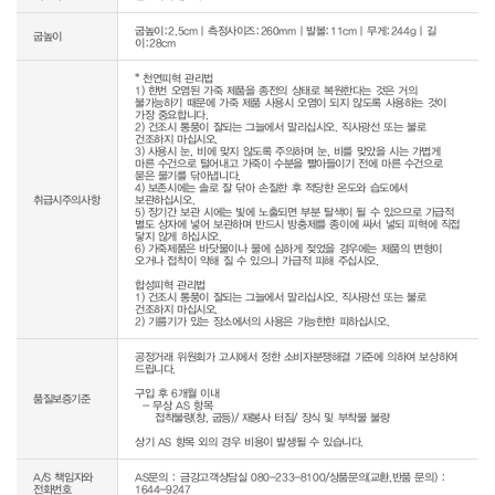
굽높이:2.5cm｜측정사이즈:260mm｜발볼:11cm｜무게:244g｜길
굽높이
이:28cm
* 천연피혁 관리법

1) 한번 오염된 가죽 제품을 종전의 상태로 복원한다는 것은 거의 
불가능하기 때문에 가죽 제품 사용시 오염이 되지 않도록 사용하는 것이 
가장 중요합니다.

2) 건조시 통풍이 잘되는 그늘에서 말리십시오. 직사광선 또는 불로 
건조하지 마십시오.

3) 사용시 눈, 비에 맞지 않도록 주의하며 눈, 비를 맞았을 시는 가볍게 
마른 수건으로 털어내고 가죽이 수분을 빨아들이기 전에 마른 수건으로 
묻은 물기를 닦아냅니다.

4) 보존시에는 솔로 잘 닦아 손질한 후 적당한 온도와 습도에서 
취급시주의사항
보관하십시오.

5) 장기간 보관 시에는 빛에 노출되면 부분 탈색이 될 수 있으므로 가급적 
별도 상자에 넣어 보관하며 반드시 방충제를 종이에 싸서 넣되 피혁에 직접 
닿지 않게 하십시오.

6) 가죽제품은 바닷물이나 물에 심하게 젖었을 경우에는 제품의 변형이 
오거나 접착이 약해 질 수 있으니 가급적 피해 주십시오.

합성피혁 관리법

1) 건조시 통풍이 잘되는 그늘에서 말리십시오. 직사광선 또는 불로 
건조하지 마십시오.

2) 기름기가 있는 장소에서의 사용은 가능한한 피하십시오.
공정거래 위원회가 고시에서 정한 소비자분쟁해결 기준에 의하여 보상하여 
드립니다.

구입 후 6개월 이내

품질보증기준
  - 무상 AS 항목 

     접착불량(창, 굽등)/ 재봉사 터짐/ 장식 및 부착물 불량

상기 AS 항목 외의 경우 비용이 발생될 수 있습니다.
A/S 책임자와
AS문의 : 금강고객상담실 080-233-8100/상품문의(교환,반품 문의) :
전화번호
1644-9247