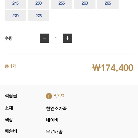
245
250
255
260
265
270
275
-
+
1
수량
₩174,400
총 1개
p
적립금
8,720
소재
천연소가죽
색상
네이비
배송비
무료배송