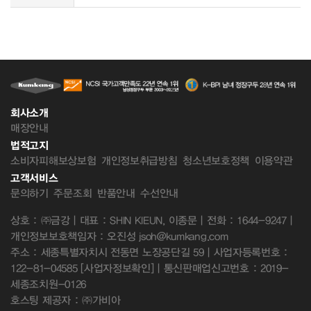
회사소개
매장안내
법적고지
소비자피해보상보험
개인정보취급방침
청소년보호정책
이용약관
고객서비스
문의하기
주문조회
반품안내
수선안내
상호 : ㈜금강 | 대표 : SHIN KIEUN, 이종문 | 전화 : 1644-9247 |
개인정보보호책임자 : 오진성 jsoh@kumkang.com
주소 : 세종특별자치시 전동면 노장공단길 59 | 사업자등록번호 :
122-81-04585
[사업자정보확인]
| 통신판매업신고번호 : 2019-
세종조치원-0126
호스팅 제공자 : ㈜가비아