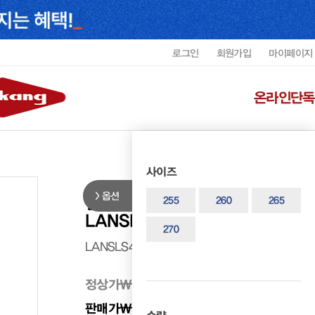
로그인
회원가입
마이페이지
온라인단독
사이즈
옵션
랜드로바 남성 듀얼쿠션 캐주얼
255
260
265
LANSLS4607MF3X1
270
LANSLS4607MF3X1
정상가
₩ 298,000
판매가
₩ 238,400
20%