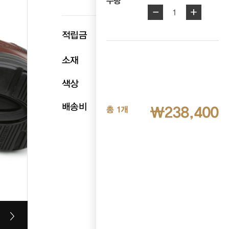
수량
-
+
1
p
적립금
11,920
소재
천연소가죽
색상
브라운
배송비
무료배송
₩238,400
총 1개