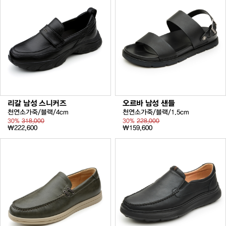
리갈 남성 스니커즈
오르바 남성 샌들
천연소가죽/블랙/4cm
천연소가죽/블랙/1.5cm
30%
318,000
30%
228,000
₩222,600
₩159,600