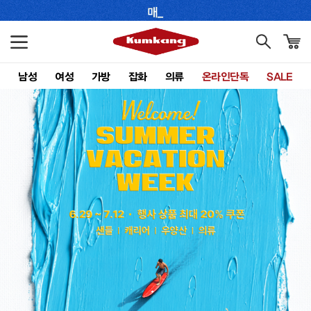
남성
여성
가방
잡화
의류
온라인단독
SALE