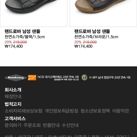
랜드로바 남성 샌들
랜드로바 남성 샌들
천연소가죽/블랙/1.5cm
천연소가죽/브라운/1.5cm
20%
218,000
20%
218,000
₩174,400
₩174,400
회사소개
매장안내
법적고지
소비자피해보상보험
개인정보취급방침
청소년보호정책
이용약관
고객서비스
문의하기
주문조회
반품안내
수선안내