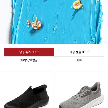
남성 슈즈 BEST
여성 샌들 BEST
캐리어/우양산
의류