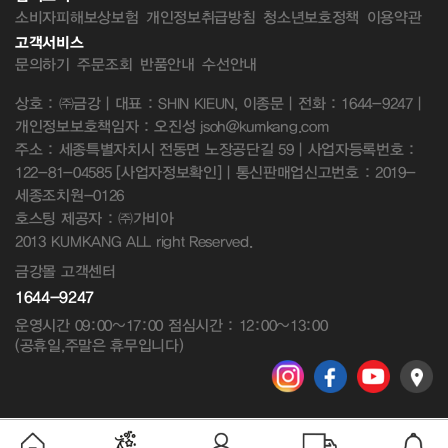
소비자피해보상보험
개인정보취급방침
청소년보호정책
이용약관
고객서비스
문의하기
주문조회
반품안내
수선안내
상호 : ㈜금강 | 대표 : SHIN KIEUN, 이종문 | 전화 : 1644-9247 |
개인정보보호책임자 : 오진성 jsoh@kumkang.com
주소 : 세종특별자치시 전동면 노장공단길 59 | 사업자등록번호 :
122-81-04585
[사업자정보확인]
| 통신판매업신고번호 : 2019-
세종조치원-0126
호스팅 제공자 : ㈜가비아
2013 KUMKANG ALL right Reserved.
금강몰 고객센터
1644-9247
운영시간 09:00~17:00 점심시간 : 12:00~13:00
(공휴일,주말은 휴무입니다)